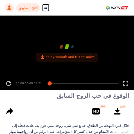
افتح التطبيق
ar
Enjoy smooth and HD episodes
00:00:00
/
00:08:21
الوقوع في حب الزوج السابق
خلال فترة التهدئة من الطلاق، جيانغ شي شي، زوجة تشي جون يه، عادت فجأة إلى
رشدها وبدأت الانتقام من خلال كسر كل المؤامرات. على الرغم من أن زواجهما ينهار
المزيد