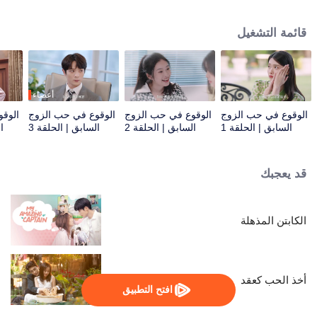
باعتباره رابطًا بين عائلتين نبيلتين، إلا أن تشي جون يه ترى سحر جيانغ شي شي الخاص
في تغييرها. لذلك، يبدآن في التعاون والنضال ضد الأشرار. أخيرًا، يتم القضاء على
قائمة التشغيل
الأشرار، ويكونان معًا مرة أخرى.
أعضاء
الوقوع في حب الزوج
الوقوع في حب الزوج
الوقوع في حب الزوج
الوق
السابق | الحلقة 1
السابق | الحلقة 2
السابق | الحلقة 3
ا
قد يعجبك
الكابتن المذهلة
أخذ الحب كعقد
افتح التطبيق