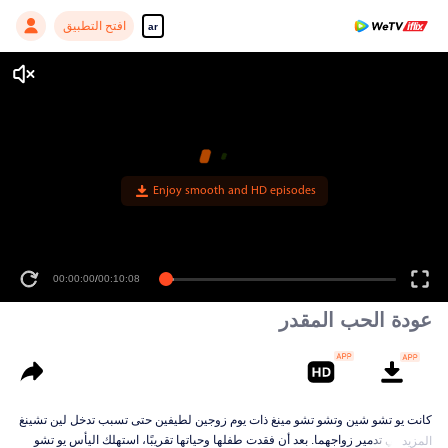
افتح التطبيق
ar
Enjoy smooth and HD episodes
00:00:00
/
00:10:08
عودة الحب المقدر
كانت يو تشو شين وتشو تشو مينغ ذات يوم زوجين لطيفين حتى تسبب تدخل لين تشينغ
تشينغ في تدمير زواجهما. بعد أن فقدت طفلها وحياتها تقريبًا، استهلك اليأس يو تشو
المزيد