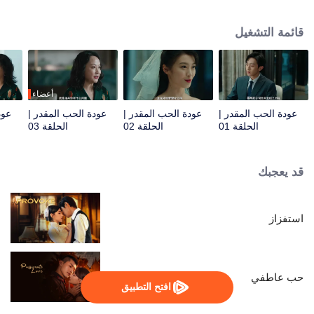
شين بسبب معاناة عائلتها، وتمسكت بعقلها المتدهور. تتظاهر بفقدان الذاكرة الانتقائي،
وتركز ذاكرتها على الأيام الأولى من زواجها من تشو تشو مينغ. تحت هذا الغطاء، تعود
قائمة التشغيل
إلى عائلة تشو لجمع الأدلة سراً، عازمة على ضمان محاكمة كل من ظلمها.
أعضاء
عودة الحب المقدر |
عودة الحب المقدر |
عودة الحب المقدر |
عود
الحلقة 01
الحلقة 02
الحلقة 03
قد يعجبك
استفزاز
حب عاطفي
افتح التطبيق