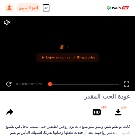
افتح التطبيق
ar
Enjoy smooth and HD episodes
00:00:00
/
00:10:59
عودة الحب المقدر
كانت يو تشو شين وتشو تشو مينغ ذات يوم زوجين لطيفين حتى تسبب تدخل لين تشينغ
تشينغ في تدمير زواجهما. بعد أن فقدت طفلها وحياتها تقريبًا، استهلك اليأس يو تشو
المزيد