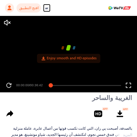
افتح التطبيق
ar
Enjoy smooth and HD episodes
00:00:00
/
00:36:42
الغريبة والساحر
بالصدفة، أصبحت يي ران، التي كانت تكسب قوتها من أعمال عابرة، عاملة منزلية
محترفة في فندق خمس نجوم، لتكتشف أن رئيسها الجديد، شياو موتشينغ، هو مدير
المزيد