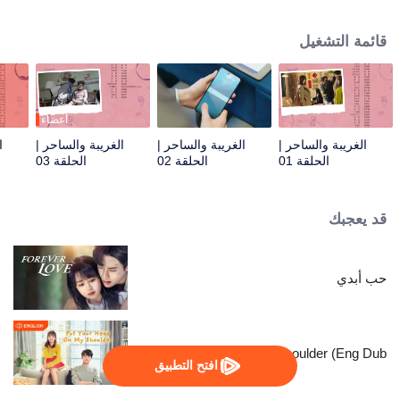
الفندق ورئيسها المباشر. وبينما يتعاملان مع نزلاء غريبي الأطوار ومعاناة الفندق، تقع
خلافات بين يي ران وشياو موتشينغ، لكنهما تتقاربان تدريجيًا رغم اختلافاتهما.
قائمة التشغيل
أعضاء
الغريبة والساحر |
الغريبة والساحر |
الغريبة والساحر |
ا
الحلقة 01
الحلقة 02
الحلقة 03
قد يعجبك
حب أبدي
Put Your Head On My Shoulder (Eng Dub)
افتح التطبيق