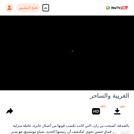
افتح التطبيق
ar
الغريبة والساحر
بالصدفة، أصبحت يي ران، التي كانت تكسب قوتها من أعمال عابرة، عاملة منزلية
محترفة في فندق خمس نجوم، لتكتشف أن رئيسها الجديد، شياو موتشينغ، هو مدير
المزيد