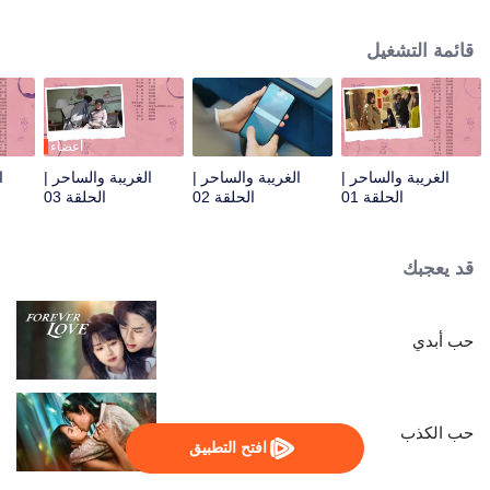
الفندق ورئيسها المباشر. وبينما يتعاملان مع نزلاء غريبي الأطوار ومعاناة الفندق، تقع
خلافات بين يي ران وشياو موتشينغ، لكنهما تتقاربان تدريجيًا رغم اختلافاتهما.
قائمة التشغيل
أعضاء
الغريبة والساحر |
الغريبة والساحر |
الغريبة والساحر |
ا
الحلقة 01
الحلقة 02
الحلقة 03
قد يعجبك
حب أبدي
حب الكذب
افتح التطبيق