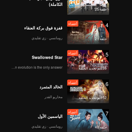
الكاملة)
حلقة 25
4
أعضاء
قفزة فوق بركة العنقاء
رومانسي · زي تقليدي
حلقة 21
5
أعضاء
Swallowed Star
Human evolution is the only answer.
235تم تجديد الحلقة
6
أعضاء
الخالد المتمرد
محاربو القدر
152تم تجديد الحلقة
7
أعضاء
الياسمين الأول
رومانسي · زي تقليدي
حلقة 40