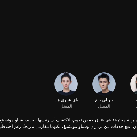
نزلية محترفة في فندق خمس نجوم، لتكتشف أن رئيسها الجديد، شياو موتشينغ،
دق، تقع خلافات بين يي ران وشياو موتشينغ، لكنهما تتقاربان تدريجيًا رغم اختلافاته