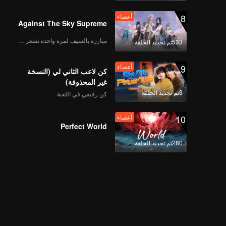
8
أعضاء
Against The Sky Supreme
مبارزة بالسيف لمرة واحدة تشعر بالحرية
533تم تجديد الحلقة
9
أعضاء
كن لاعب الثاني لي (النسخة
غير المحذوفة)
3تم تجديد الحلقة
كن رفيقي في اللعبة
10
أعضاء
Perfect World
280تم تجديد الحلقة