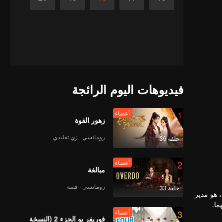
فيديوهات اليوم الرائجة
1
أعضاء
زهور القوة
رومانسي · زي تقليدي
حلقة 36
2
أعضاء
مبالغة
رومانسي · قصة
حلقة 33
 هو مدير
ما.
3
أعضاء
فوريفر يو الجزء 2 (النسخة