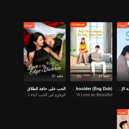
أعضاء
أعضاء
حلقة 24
حلقة 31
أشرق علي (النسخة الإنجليزية)
Put Your Head On My Shoulder (Eng Dub)
الحب على حافة الطلاق
It was adapted from the same series of novels as "A Love so Beautiful"
الوقوع في الحب أثناء الطلاق
أعضاء