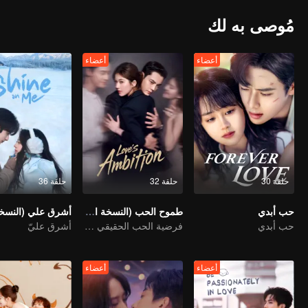
مُوصى به لك
أعضاء
أعضاء
حلقة 30
حلقة 32
حلقة 36
حب أبدي
طموح الحب (النسخة الإنجليزية)
حب أبدي
فرضية الحب الحقيقي بين تشاو لو سي وتشين وي تينغ
أشرق عليّ
أعضاء
أعضاء