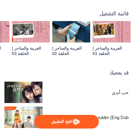
الفندق ورئيسها المباشر. وبينما يتعاملان مع نزلاء غريبي الأطوار ومعاناة الفندق، تقع
خلافات بين يي ران وشياو موتشينغ، لكنهما تتقاربان تدريجيًا رغم اختلافاتهما.
قائمة التشغيل
أعضاء
الغريبة والساحر |
الغريبة والساحر |
الغريبة والساحر |
ا
الحلقة 01
الحلقة 02
الحلقة 03
قد يعجبك
حب أبدي
Put Your Head On My Shoulder (Eng Dub)
افتح التطبيق