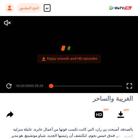
افتح التطبيق
ar
Enjoy smooth and HD episodes
00:00:00
/
00:35:29
الغريبة والساحر
بالصدفة، أصبحت يي ران، التي كانت تكسب قوتها من أعمال عابرة، عاملة منزلية
محترفة في فندق خمس نجوم، لتكتشف أن رئيسها الجديد، شياو موتشينغ، هو مدير
المزيد