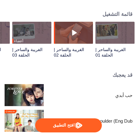
الفندق ورئيسها المباشر. وبينما يتعاملان مع نزلاء غريبي الأطوار ومعاناة الفندق، تقع
خلافات بين يي ران وشياو موتشينغ، لكنهما تتقاربان تدريجيًا رغم اختلافاتهما.
قائمة التشغيل
أعضاء
الغريبة والساحر |
الغريبة والساحر |
الغريبة والساحر |
ا
الحلقة 01
الحلقة 02
الحلقة 03
قد يعجبك
حب أبدي
Put Your Head On My Shoulder (Eng Dub)
افتح التطبيق