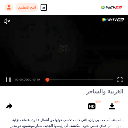
افتح التطبيق
ar
Enjoy smooth and HD episodes
00:00:00
/
00:40:49
الغريبة والساحر
بالصدفة، أصبحت يي ران، التي كانت تكسب قوتها من أعمال عابرة، عاملة منزلية
محترفة في فندق خمس نجوم، لتكتشف أن رئيسها الجديد، شياو موتشينغ، هو مدير
المزيد