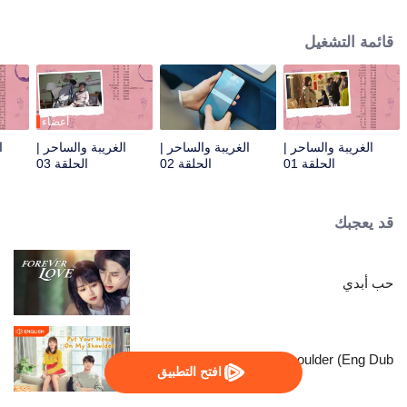
الفندق ورئيسها المباشر. وبينما يتعاملان مع نزلاء غريبي الأطوار ومعاناة الفندق، تقع
خلافات بين يي ران وشياو موتشينغ، لكنهما تتقاربان تدريجيًا رغم اختلافاتهما.
قائمة التشغيل
أعضاء
الغريبة والساحر |
الغريبة والساحر |
الغريبة والساحر |
ا
الحلقة 01
الحلقة 02
الحلقة 03
قد يعجبك
حب أبدي
Put Your Head On My Shoulder (Eng Dub)
افتح التطبيق