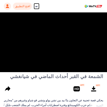
افتح التطبيق
ar
الشمعة في القبر أحداث الماضي في شيانغشي
يحكي قصة عجيبة عن التعاون يدًا بيد بين تشن يولو وتشي قو شياو وغيرهم من "محاربي ش
في فترة حكم حزب الكومينتانغ وفترة اضطرابات أمراء الحرب، لم يملك الشعب سُبُل كس
المزيد