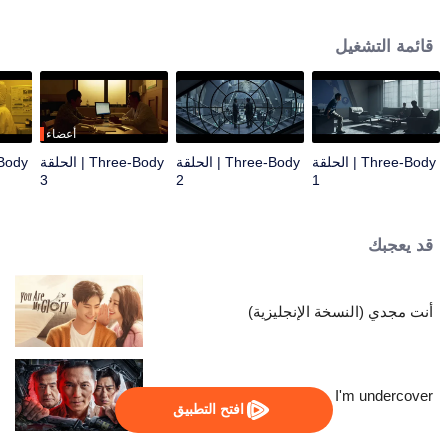
مشكلة الأجسام الثلاثة... تم نقل الباحث في المواد النانوية وانغ مياو إلى مركز العمليات
المشترك من قبل ضابط الشرطة شي تشيانغ وتسلل إلى منظمة تسمى حدود العلوم
قائمة التشغيل
للتحقيق. في الضباب، اتصل وانغ مياو بمنظمة تسمى ETO. مع القتال المستمر بين
ETO ومركز العمليات، أكد وانغ مياو وشي تشيانغ تدريجيًا وجود العالم في لعبة مشكلة
الأجسام الثلاثة. كل الأشياء نشأت من الصراع اليائس من أجل البقاء بين حضارتين.
بفضل الجهود المشتركة لمركز العمليات المشترك والعلماء، استعاد وانغ مياو وشي
تشيانغ وآخرون الأمل والإيمان، مما دفع الجميع إلى مواصلة القتال ضد غزو
أعضاء
تريسولارانس في المستقبل.
Three-Body | الحلقة
Three-Body | الحلقة
Three-Body | الحلقة
3
2
1
قد يعجبك
أنت مجدي (النسخة الإنجليزية)
I'm undercover
افتح التطبيق