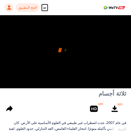
افتح التطبيق
ar
ثلاثة أجسام
في عام 2007، حدث اضطراب غير طبيعي في العلوم الأساسية على الأرض. كان
العالم العلمي بأكمله متوترًا. انتحار العلماء الغامض، العد التنازلي، حدود العلوم، لعبة
المزيد