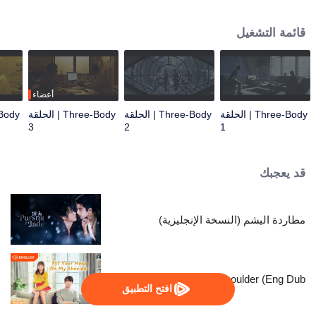
مشكلة الأجسام الثلاثة... تم نقل الباحث في المواد النانوية وانغ مياو إلى مركز العمليات
المشترك من قبل ضابط الشرطة شي تشيانغ وتسلل إلى منظمة تسمى حدود العلوم
قائمة التشغيل
للتحقيق. في الضباب، اتصل وانغ مياو بمنظمة تسمى ETO. مع القتال المستمر بين
ETO ومركز العمليات، أكد وانغ مياو وشي تشيانغ تدريجيًا وجود العالم في لعبة مشكلة
الأجسام الثلاثة. كل الأشياء نشأت من الصراع اليائس من أجل البقاء بين حضارتين.
بفضل الجهود المشتركة لمركز العمليات المشترك والعلماء، استعاد وانغ مياو وشي
تشيانغ وآخرون الأمل والإيمان، مما دفع الجميع إلى مواصلة القتال ضد غزو
أعضاء
تريسولارانس في المستقبل.
Three-Body | الحلقة
Three-Body | الحلقة
Three-Body | الحلقة
3
2
1
قد يعجبك
مطاردة اليشم (النسخة الإنجليزية)
Put Your Head On My Shoulder (Eng Dub)
افتح التطبيق