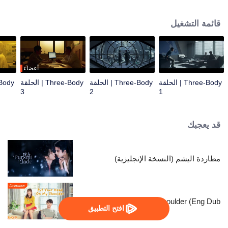
مشكلة الأجسام الثلاثة... تم نقل الباحث في المواد النانوية وانغ مياو إلى مركز العمليات
المشترك من قبل ضابط الشرطة شي تشيانغ وتسلل إلى منظمة تسمى حدود العلوم
قائمة التشغيل
للتحقيق. في الضباب، اتصل وانغ مياو بمنظمة تسمى ETO. مع القتال المستمر بين
ETO ومركز العمليات، أكد وانغ مياو وشي تشيانغ تدريجيًا وجود العالم في لعبة مشكلة
الأجسام الثلاثة. كل الأشياء نشأت من الصراع اليائس من أجل البقاء بين حضارتين.
بفضل الجهود المشتركة لمركز العمليات المشترك والعلماء، استعاد وانغ مياو وشي
تشيانغ وآخرون الأمل والإيمان، مما دفع الجميع إلى مواصلة القتال ضد غزو
أعضاء
تريسولارانس في المستقبل.
Three-Body | الحلقة
Three-Body | الحلقة
Three-Body | الحلقة
3
2
1
قد يعجبك
مطاردة اليشم (النسخة الإنجليزية)
Put Your Head On My Shoulder (Eng Dub)
افتح التطبيق