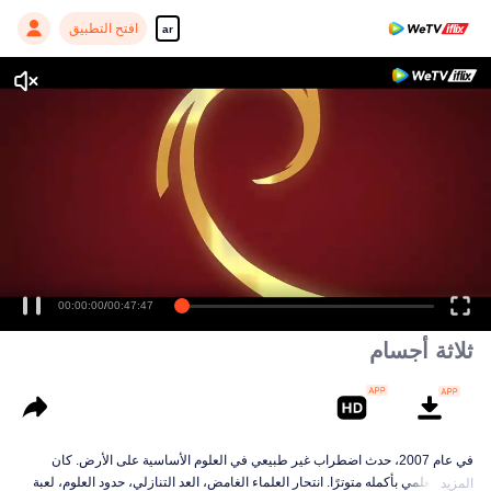
افتح التطبيق
ar
ثلاثة أجسام
في عام 2007، حدث اضطراب غير طبيعي في العلوم الأساسية على الأرض. كان
العالم العلمي بأكمله متوترًا. انتحار العلماء الغامض، العد التنازلي، حدود العلوم، لعبة
المزيد