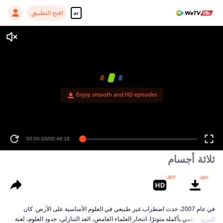
افتح التطبيق
ar
Enjoy smooth and HD episodes
00:00:00
/
00:48:19
ثلاثة أجسام
في عام 2007، حدث اضطراب غير طبيعي في العلوم الأساسية على الأرض. كان
العالم العلمي بأكمله متوترًا. انتحار العلماء الغامض، العد التنازلي، حدود العلوم، لعبة
المزيد