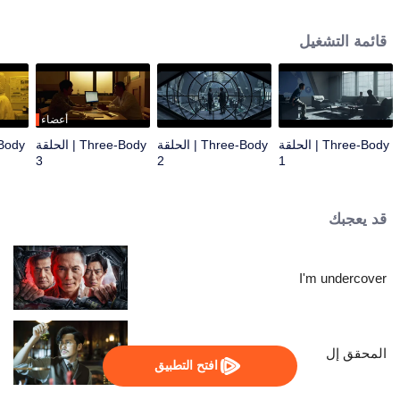
مشكلة الأجسام الثلاثة... تم نقل الباحث في المواد النانوية وانغ مياو إلى مركز العمليات
المشترك من قبل ضابط الشرطة شي تشيانغ وتسلل إلى منظمة تسمى حدود العلوم
قائمة التشغيل
للتحقيق. في الضباب، اتصل وانغ مياو بمنظمة تسمى ETO. مع القتال المستمر بين
ETO ومركز العمليات، أكد وانغ مياو وشي تشيانغ تدريجيًا وجود العالم في لعبة مشكلة
الأجسام الثلاثة. كل الأشياء نشأت من الصراع اليائس من أجل البقاء بين حضارتين.
بفضل الجهود المشتركة لمركز العمليات المشترك والعلماء، استعاد وانغ مياو وشي
تشيانغ وآخرون الأمل والإيمان، مما دفع الجميع إلى مواصلة القتال ضد غزو
أعضاء
تريسولارانس في المستقبل.
Three-Body | الحلقة
Three-Body | الحلقة
Three-Body | الحلقة
3
2
1
قد يعجبك
I'm undercover
المحقق إل
افتح التطبيق