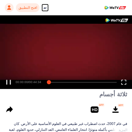
افتح التطبيق
ar
Enjoy smooth and HD episodes
00:00:00
/
00:44:34
ثلاثة أجسام
في عام 2007، حدث اضطراب غير طبيعي في العلوم الأساسية على الأرض. كان
العالم العلمي بأكمله متوترًا. انتحار العلماء الغامض، العد التنازلي، حدود العلوم، لعبة
المزيد