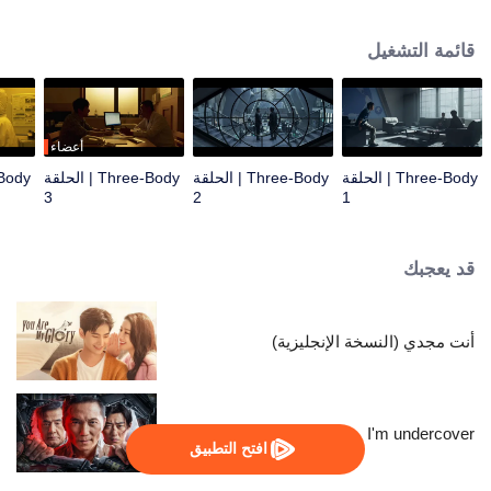
مشكلة الأجسام الثلاثة... تم نقل الباحث في المواد النانوية وانغ مياو إلى مركز العمليات
المشترك من قبل ضابط الشرطة شي تشيانغ وتسلل إلى منظمة تسمى حدود العلوم
قائمة التشغيل
للتحقيق. في الضباب، اتصل وانغ مياو بمنظمة تسمى ETO. مع القتال المستمر بين
ETO ومركز العمليات، أكد وانغ مياو وشي تشيانغ تدريجيًا وجود العالم في لعبة مشكلة
الأجسام الثلاثة. كل الأشياء نشأت من الصراع اليائس من أجل البقاء بين حضارتين.
بفضل الجهود المشتركة لمركز العمليات المشترك والعلماء، استعاد وانغ مياو وشي
تشيانغ وآخرون الأمل والإيمان، مما دفع الجميع إلى مواصلة القتال ضد غزو
أعضاء
تريسولارانس في المستقبل.
Three-Body | الحلقة
Three-Body | الحلقة
Three-Body | الحلقة
3
2
1
قد يعجبك
أنت مجدي (النسخة الإنجليزية)
I'm undercover
افتح التطبيق