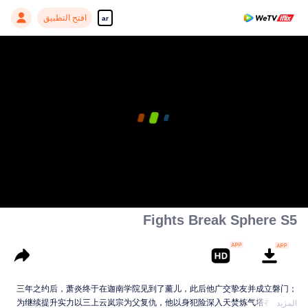
افتح التطبيق
ar
Fights Break Sphere S5
三年之约后，萧炎终于在迦南学院见到了薰儿，此后他广交挚友并成立磐门；
为继续提升实力以三上云岚宗为父复仇，他以身犯险深入天焚炼气塔吞噬陨落
المزيد