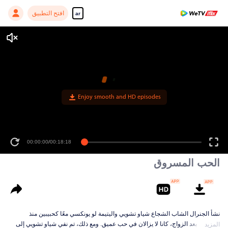
افتح التطبيق
ar
Enjoy smooth and HD episodes
00:00:00
/
00:18:18
الحب المسروق
نشأ الجنرال الشاب الشجاع شياو تشويي واليتيمة لو يونكسي معًا كحبيبين منذ
الطفولة. بعد الزواج، كانا لا يزالان في حب عميق. ومع ذلك، تم نفي شياو تشويي إلى
المزيد