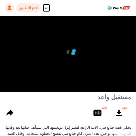
افتح التطبيق
ar
مستقبل واعد
تحكي قصة جيانغ سي، الابنة الرابعة لقصر إيرل دونغبينغ، التي تستأنف حياتها بعد وفاتها
على يد حبيبها يو جين. هذه المرة، قام جيانغ سي بفسخ الخطوبة بشجاعة، وقاتل العمة
المزيد