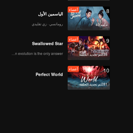
8
أعضاء
الياسمين الأول
رومانسي · زي تقليدي
حلقة 40
9
أعضاء
Swallowed Star
Human evolution is the only answer.
235تم تجديد الحلقة
10
أعضاء
Perfect World
281تم تجديد الحلقة