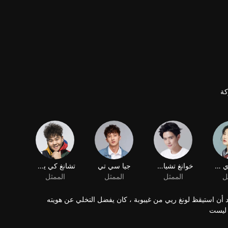
ة
شي شوي جينغ
خوانغ تشيان شوه
جيا سي تي
تشانغ كي يوان
ل
الممثل
الممثل
الممثل
أن استيقظ لونغ ريي من غيبوبة ، كان يفضل التخلي عن هويته
 ليست