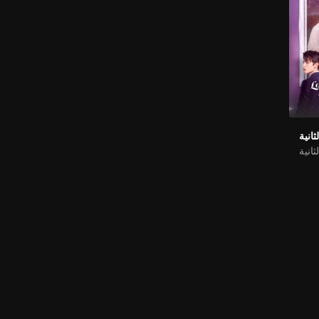
انية
انية