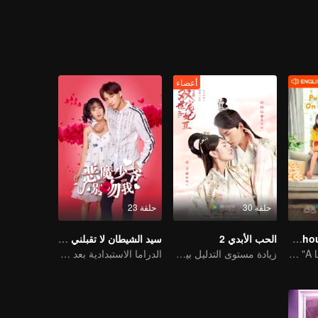
رت
غير
أعضاء
حلقة 30
حلقة 23
Put Your Head On My Shoulder (Eng Dub)
الحب الأبدي 2
سيد الشيطان لا تقبلني الجزء الأول
It was adapted from the same series of novels as "A Love so Beautiful"
زيادة مستوى التدليل بين الزوجين الطريفين
الدراما الاستبدادية بعد الرئيس متعجرف