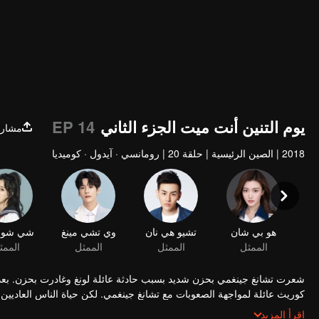
يوم التنين أنت ميت الجزء الثاني
EP 14
مشارك
2018
|
الصين الرئيسية
|
حلقة 20
|
رومانسي · آيدول · كوميديا
هو بي شان
تشيو هي نان
وي تشي مينغ
الممثل
الممثل
الممثل
الممث
شعرت تشانغ جينغمي بحزن شديد بسبب حادثة عائلة لونغ وغادرت بحزن. بعد 
كوريث عائلة لمواجهة الصعوبات مع تشانغ جينغمي. لكن حياة الناس العاديين
بالبساطة الذي تخيله لونغ ريي. بعد عودته الى العائلة ، أعلن لونغ هايي حرب
اقرأ المزيد