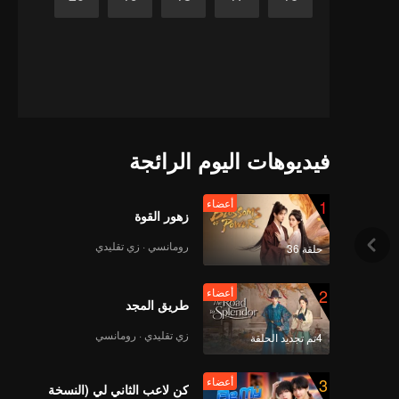
فيديوهات اليوم الرائجة
1
أعضاء
زهور القوة
رومانسي · زي تقليدي
حلقة 36
2
أعضاء
طريق المجد
زي تقليدي · رومانسي
4تم تجديد الحلقة
3
أعضاء
كن لاعب الثاني لي (النسخة