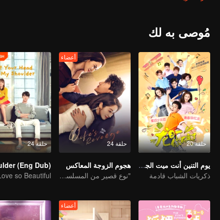
رسميًا مع أخاه لونغ ريي وبدأ التنافس على هوية وريث العائلة. وبجانبه ، ظه
فتاة أخرى غريبة وحميمة ، لوه يانجيانغ ، وأصبحت حياة العديد من الأشخاص 
اعتيادية مرة أخرى.
مُوصى به لك
أعضاء
حلقة 20
حلقة 24
حلقة 24
يوم التنين أنت ميت الجزء الأول
هجوم الزوجة المعاكس
ذكريات الشباب قادمة
"نوع قصير من المسلسل التلفزيوني "إغراء العودة إلى المنزل
أعضاء