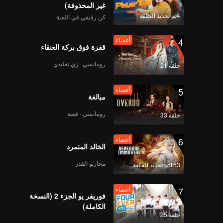
غير المحذوفة)
4تم تجديد الحلقة
كن رفيقي في اللعبة
4
أعضاء
قفزة فوق بركة العنقاء
رومانسي · زي تقليدي
حلقة 21
5
أعضاء
مبالغة
رومانسي · قصة
حلقة 33
6
أعضاء
الخالد المتمرد
محاربو القدر
153تم تجديد الحلقة
7
أعضاء
فوريفر يو الجزء 2 (النسخة
الكاملة)
حلقة 25