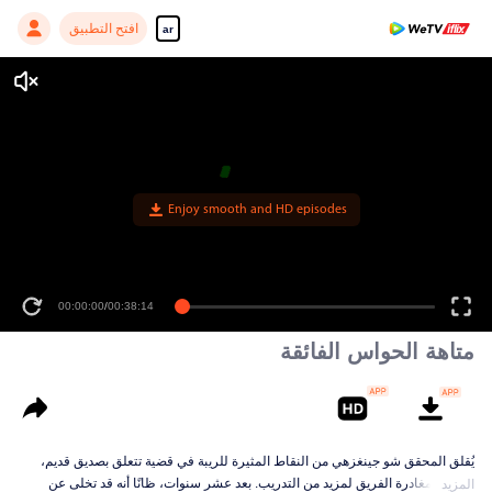
افتح التطبيق
ar
Enjoy smooth and HD episodes
00:00:00
/
00:38:14
متاهة الحواس الفائقة
يُقلق المحقق شو جينغزهي من النقاط المثيرة للريبة في قضية تتعلق بصديق قديم،
فيطلب مغادرة الفريق لمزيد من التدريب. بعد عشر سنوات، ظانًا أنه قد تخلى عن
المزيد