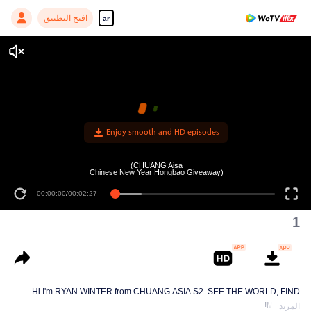
افتح التطبيق
ar
Enjoy smooth and HD episodes
(CHUANG Aisa
Chinese New Year Hongbao Giveaway)
00:00:00
/
00:02:27
1
Hi I'm RYAN WINTER from CHUANG ASIA S2. SEE THE WORLD, FIND
MYSELF!
المزيد