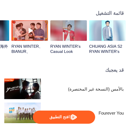
قائمة التشغيل
R海外
RYAN WINTER、
RYAN WINTER's
CHUANG ASIA S2
BIANUR、
Casual Look
RYAN WINTER's
SMART、KK、YAO
Theme Song Focus
ZIHAOOpen the red
Cam
envelopes in the
قد يعجبك
New Year! Let's
witness the luck
together!
بالأمس (النسخة غير المختصرة)
Fourever You
افتح التطبيق