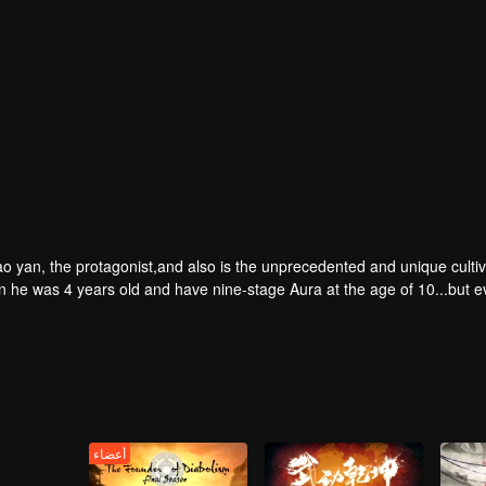
ao yan, the protagonist,and also is the unprecedented and unique cultiva
 he was 4 years old and have nine-stage Aura at the age of 10...but 
three miserable years.When a ghost emerged from 
أعضاء