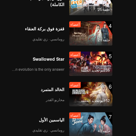
الكاملة)
حلقة 25
4
أعضاء
قفزة فوق بركة العنقاء
رومانسي · زي تقليدي
حلقة 21
5
أعضاء
Swallowed Star
Human evolution is the only answer.
235تم تجديد الحلقة
6
أعضاء
الخالد المتمرد
محاربو القدر
152تم تجديد الحلقة
7
أعضاء
الياسمين الأول
رومانسي · زي تقليدي
حلقة 40