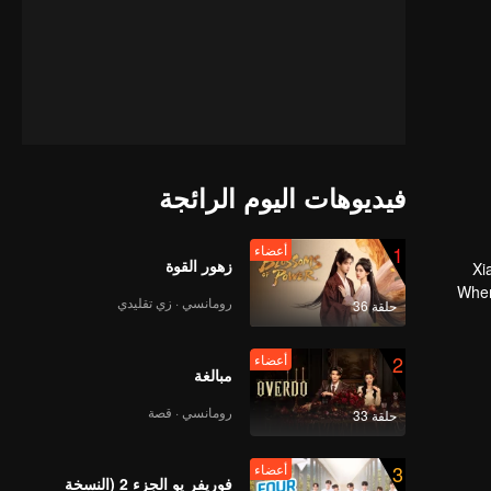
فيديوهات اليوم الرائجة
1
أعضاء
زهور القوة
Xi
When
رومانسي · زي تقليدي
حلقة 36
2
أعضاء
مبالغة
رومانسي · قصة
حلقة 33
3
أعضاء
فوريفر يو الجزء 2 (النسخة