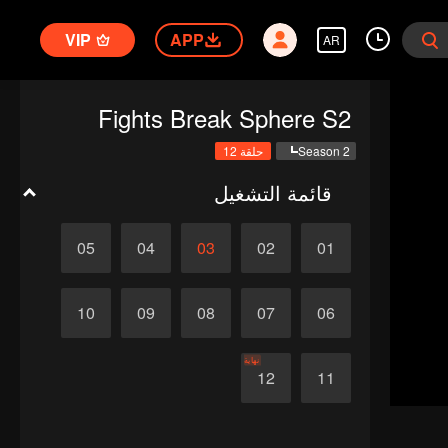
VIP
APP
AR
Fights Break Sphere S2
Season 2
حلقة 12
قائمة التشغيل
05
04
03
02
01
10
09
08
07
06
نهاية
12
11