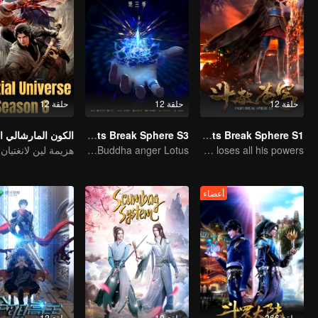
حلقة 12
حلقة 12
حلقة 12
Fights Break Sphere S3
Fights Break Sphere S1
Magic fire have surrendered! Xiao Yan mastered the fighting skill——Buddha anger Lotus!
A genius child who suddenly loses all his powers
أعضاء
حلقة 266
حلقة 10
حلقة 12