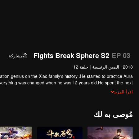
Fights Break Sphere S2
EP 03
مشاركة
2018
|
الصين الرئيسية
|
حلقة 12
tion genius on the Xiao family's history .He started to practice Aura
everything was changed when he was 12 years old.He spent the next
the ring on his finger and a brand new door opened in front of him!
اقرأ المزيد
مُوصى به لك