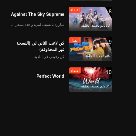
8
أعضاء
Against The Sky Supreme
مبارزة بالسيف لمرة واحدة تشعر بالحرية
533تم تجديد الحلقة
9
أعضاء
كن لاعب الثاني لي (النسخة
غير المحذوفة)
4تم تجديد الحلقة
كن رفيقي في اللعبة
10
أعضاء
Perfect World
281تم تجديد الحلقة