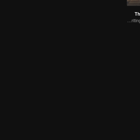
Th
Ten years of blood writing esports brilliant