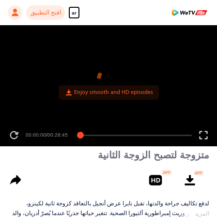
افتح التطبيق
ar
00:00:00
/
00:28:45
متزوجة لتصبح الزوجة الثانية
لدفع تكاليف جراحة والدتها، تقبل نايرا عرض أنجيل بالتعاقد كزوجة ثانية لكينزو،
الملياردير وريث إمبراطورية ألتيورا الصحية. تتغير حياتها جذريًا عندما يُصرّ أدريان، والد
المزيد