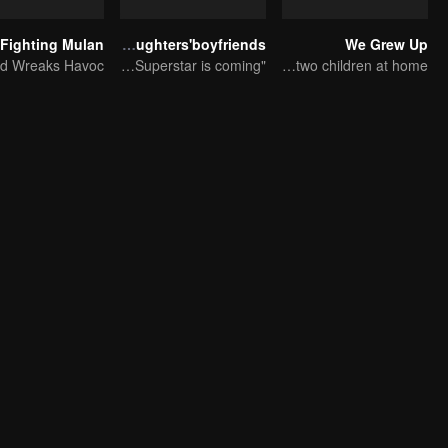
Fighting Mulan
Daughters'boyfriends
We Grew Up
"Father Alliance" Superstar is coming
How do you feel about having two children at home?