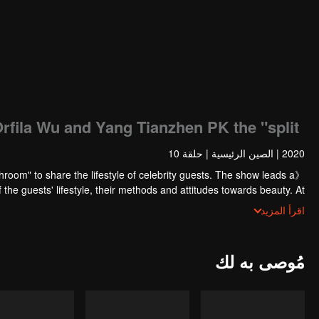
rfila Wu and Yang Tianzhen PK the "split".
2020
|
الصين الرئيسية
|
حلقة 10
om" to share the lifestyle of celebrity guests. The show leads a
f the guests' lifestyle, their methods and attitudes towards beauty. At
 of makeup product, and, in a relaxed and interesting way, leads the
اقرأ المزيد
public to make rational choices.
مُوصى به لك