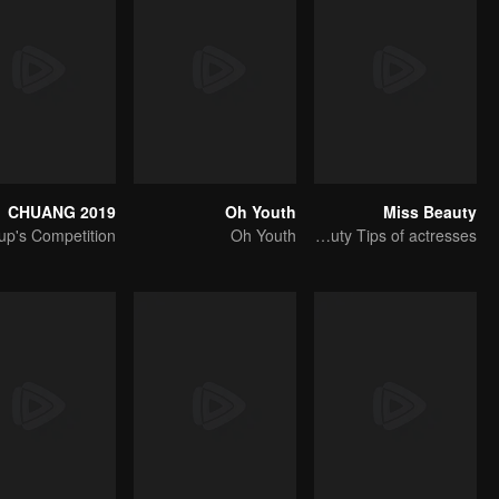
CHUANG 2019
Oh Youth
Miss Beauty
Oh Youth
Da S will take you to reveal the beauty Tips of actresses