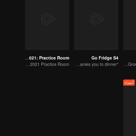
CHUANG 2021: Practice Room
Go Fridge S4
CHUANG 2021 Practice Room
"Hormone" accompanies you to dinner
China Top Men Group's Competition
أعضاء