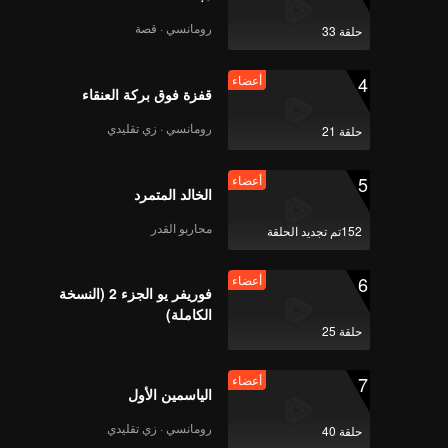
播出版
رومانسي · قصة
حلقة 33
4
أعضاء
قفزة فوق بركة العنقاء
Beauty小姐ep10杨超越
播出版替
رومانسي · زي تقليدي
حلقة 21
5
أعضاء
الخالد المتمرد
محاربو القدر
152تم تجديد الحلقة
6
أعضاء
فوريفر يو الجزء 2 (النسخة
الكاملة)
حلقة 25
7
أعضاء
الياسمين الأول
رومانسي · زي تقليدي
حلقة 40