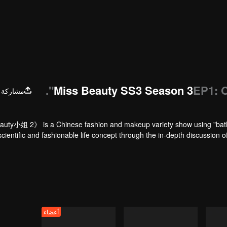
Miss Beauty SS3 Season 3
EP1: O
مشاركة
eauty小姐 2》 is a Chinese fashion and makeup variety show using "bathro
scientific and fashionable life concept through the in-depth discussion o
 same time, each episode conducts scientific evaluations on a category
أعضاء