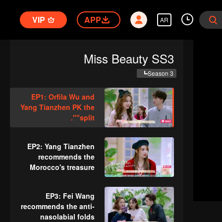
VIP
APP
AR
Miss Beauty SS3
Season 3
EP1: Orfila Wu and
Yang Tianzhen PK the
"split".
EP2: Yang Tianzhen
recommends the
Morocco's treasure
essential oil.
EP3: Fei Wang
recommends the anti-
nasolabial folds