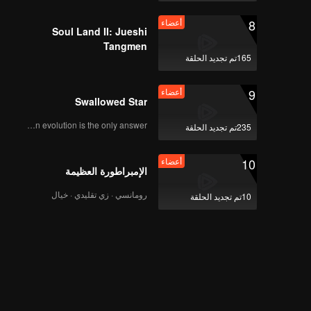
8
أعضاء
Soul Land II: Jueshi
Tangmen
165تم تجديد الحلقة
9
أعضاء
Swallowed Star
Human evolution is the only answer.
235تم تجديد الحلقة
10
أعضاء
الإمبراطورة العظيمة
رومانسي · زي تقليدي · خيال
10تم تجديد الحلقة