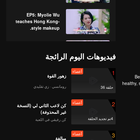
beauty instrument.
EP5: Myolie Wu
teaches Hong Kong-
style makeup.
beauty小姐ep06最终播
出版1219
فيديوهات اليوم الرائجة
1
أعضاء
زهور القوة
《B
beauty小姐EP07李一桐
healthy, 
最终播出版
رومانسي · زي تقليدي
حلقة 36
the
2
أعضاء
كن لاعب الثاني لي (النسخة
beauty小姐EP08蒋梦婕
غير المحذوفة)
最终播出
4تم تجديد الحلقة
كن رفيقي في اللعبة
3
أعضاء
مبالغة
Beauty小姐ep09Yamy