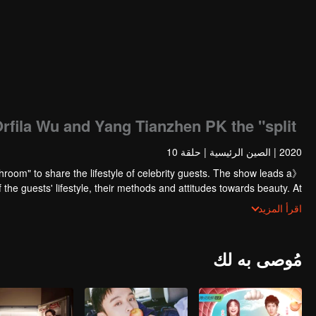
rfila Wu and Yang Tianzhen PK the "split".
2020
|
الصين الرئيسية
|
حلقة 10
om" to share the lifestyle of celebrity guests. The show leads a
f the guests' lifestyle, their methods and attitudes towards beauty. At
 of makeup product, and, in a relaxed and interesting way, leads the
اقرأ المزيد
public to make rational choices.
مُوصى به لك