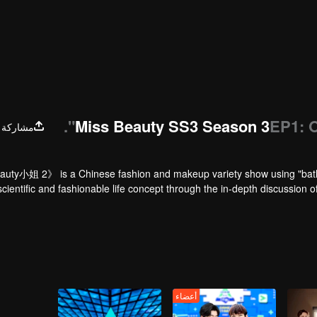
Miss Beauty SS3 Season 3
EP1: O
مشاركة
eauty小姐 2》 is a Chinese fashion and makeup variety show using "bathro
scientific and fashionable life concept through the in-depth discussion o
 same time, each episode conducts scientific evaluations on a category
أعضاء