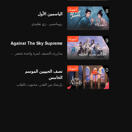
8
أعضاء
الياسمين الأول
رومانسي · زي تقليدي
حلقة 40
9
أعضاء
Against The Sky Supreme
مبارزة بالسيف لمرة واحدة تشعر بالحرية
534تم تجديد الحلقة
10
أعضاء
نصف الحبيبين الموسم
الخامس
بإرشاد من القدر، محبوب بالقلب