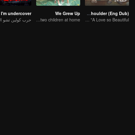
I'm undercover
We Grew Up
Put Your Head On My Shoulder (Eng Dub)
It was adapted from the same series of novels as "A Love so Beautiful"
How do you feel about having two children at home?
حرب كولين تشو ال