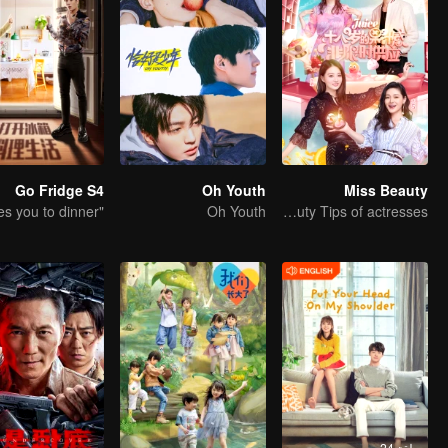
Go Fridge S4
Oh Youth
Miss Beauty
Oh Youth
Da S will take you to reveal the beauty Tips of actresses
حلقة 24