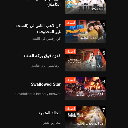
الكاملة)
播出版
حلقة 25
4
أعضاء
كن لاعب الثاني لي (النسخة
Beauty小姐ep10杨超越
غير المحذوفة)
播出版替
4تم تجديد الحلقة
كن رفيقي في اللعبة
5
أعضاء
قفزة فوق بركة العنقاء
رومانسي · زي تقليدي
حلقة 21
6
أعضاء
Swallowed Star
Human evolution is the only answer.
235تم تجديد الحلقة
7
أعضاء
الخالد المتمرد
محاربو القدر
152تم تجديد الحلقة