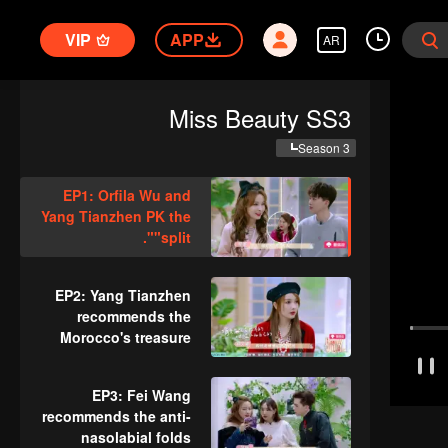
VIP
APP
AR
Miss Beauty SS3
Season 3
EP1: Orfila Wu and
Yang Tianzhen PK the
"split".
EP2: Yang Tianzhen
recommends the
Morocco's treasure
essential oil.
EP3: Fei Wang
recommends the anti-
nasolabial folds