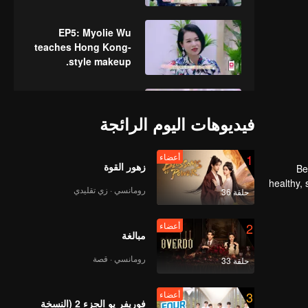
beauty instrument.
EP5: Myolie Wu
teaches Hong Kong-
style makeup.
beauty小姐ep06最终播
出版1219
فيديوهات اليوم الرائجة
1
أعضاء
زهور القوة
《B
beauty小姐EP07李一桐
healthy, 
最终播出版
رومانسي · زي تقليدي
حلقة 36
the
2
أعضاء
مبالغة
beauty小姐EP08蒋梦婕
最终播出
رومانسي · قصة
حلقة 33
3
أعضاء
فوريفر يو الجزء 2 (النسخة
Beauty小姐ep09Yamy