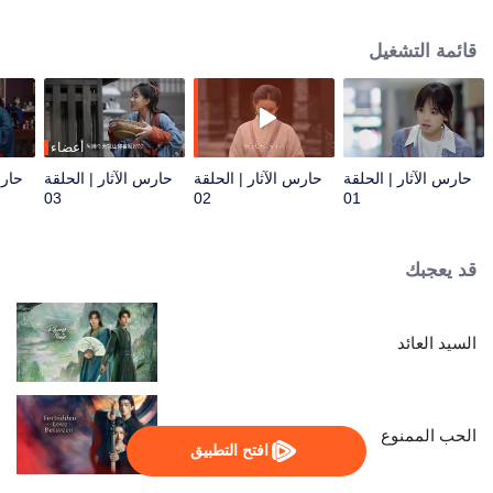
يتم إرجاع وانغ شياو إلى أسرة هان الغربية بينما تبقى ياويو في العالم الحديث. تسعى
شياويو وياويو جاهدتين لإيجاد طريقة للسفر عبر الزمن وكشف أسرار السيدة شين
قائمة التشغيل
تشوي ولي شي أخيرًا.
أعضاء
حارس الآثار | الحلقة
حارس الآثار | الحلقة
حارس الآثار | الحلقة
حارس
03
02
01
قد يعجبك
السيد العائد
الحب الممنوع
افتح التطبيق