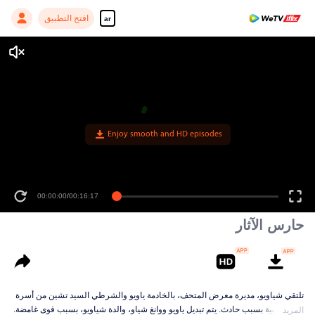
افتح التطبيق
ar
Enjoy smooth and HD episodes
00:00:00
/
00:16:17
حارس الآثار
تلتقي شياويو، مديرة معرض المتحف، بالخادمة ياويو والشرطي السيد تشين من أسرة
هان الغربية بسبب حادث. يتم تبديل ياويو ووانغ شياو، والدة شياويو، بسبب قوى غامضة.
المزيد