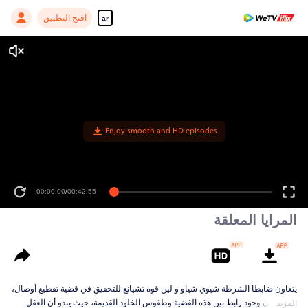
افتح التطبيق
ar
Enjoy smooth and HD episodes
00:00:00
/
00:42:55
المرايا المعلقة
يتعاون ضابطا الشرطة شيوي شياو و لين قوه تشيانغ للتحقيق في قضية تقطيع أوصال،
ويكتشفان وجود رابط بين هذه القضية وطقوس الخلود القديمة، حيث يبدو أن العقل
المزيد