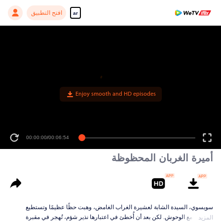
افتح التطبيق
ar
Enjoy smooth and HD episodes
00:00:00
/
00:06:54
أميرة الغربان المحظوظة
سويسوي، السيدة الشابة لعشيرة الغراب الغامض، وهبت حظًا عظيمًا وتستطيع
التواصل مع الوحوش. لكن بعد أن أُخطئ في اعتبارها نذير شؤم، تُهجر في مقبرة
المزيد