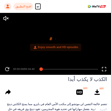
افتح التطبيق
ar
Enjoy smooth and HD episodes
00:00:00
/
00:34:40
الكذب لا يكذب أبدا
تنضم عالمة النفس لي موتشو إلى مكتب الأمن العام في بايزو، مما يمنح الكابتن دينج
وي ميزة قوية. بفضل مهاراتها في تحديد هوية المجرمين، تقود دينج وي فريقه في حل
المزيد