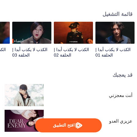
سلسلة من القضايا الغامضة. وبينما يبحثون بعمق، يتم الكشف أخيرًا عن العقل المدبر
الحقيقي وراء قضية كبرى لم يتم حلها منذ سنوات، مما يؤدي إلى تسليط الضوء على
قائمة التشغيل
الحقائق المدفونة منذ فترة طويلة.
أعضاء
الكذب لا يكذب أبدا |
الكذب لا يكذب أبدا |
الكذب لا يكذب أبدا |
الكذ
الحلقة 01
الحلقة 02
الحلقة 03
قد يعجبك
أنت معجزتي
عزيزي العدو
افتح التطبيق