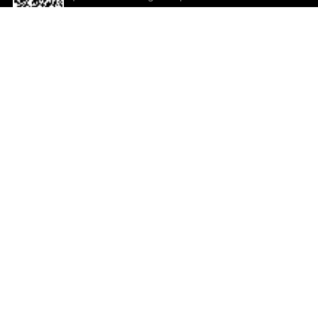
descargar la aplicación!
Ayuda y comentarios
So
Comentarios
Un
Co
Co
ted.