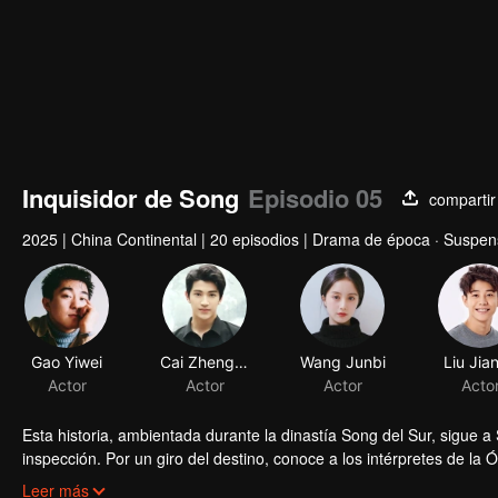
Inquisidor de Song
Episodio 05
compartir
2025
|
China Continental
|
20 episodios
|
Drama de época · Suspen
Gao Yiwei
Cai Zhengjie
Wang Junbi
Actor
Actor
Actor
Esta historia, ambientada durante la dinastía Song del Sur, sigue a 
inspección. Por un giro del destino, conoce a los intérpretes de la
sus diferencias, los cuatro unen sus fuerzas y resuelven cuatro casos
Leer más