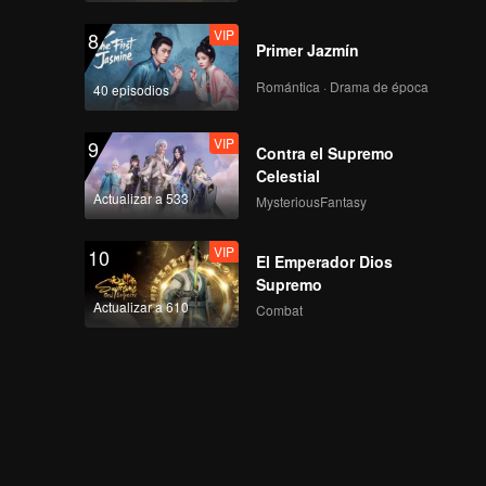
VIP
8
Primer Jazmín
Romántica · Drama de época
40 episodios
VIP
9
Contra el Supremo
Celestial
Actualizar a 533
MysteriousFantasy
VIP
10
El Emperador Dios
Supremo
Actualizar a 610
Combat