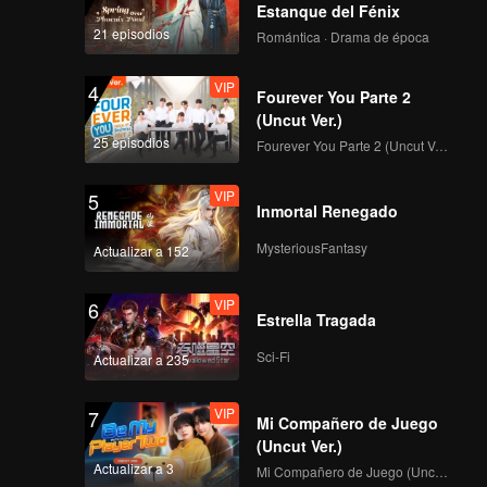
Estanque del Fénix
21 episodios
Romántica · Drama de época
VIP
4
Fourever You Parte 2
(Uncut Ver.)
25 episodios
Fourever You Parte 2 (Uncut Ver.)
VIP
5
Inmortal Renegado
MysteriousFantasy
Actualizar a 152
VIP
6
Estrella Tragada
Sci-Fi
Actualizar a 235
VIP
7
Mi Compañero de Juego
(Uncut Ver.)
Actualizar a 3
Mi Compañero de Juego (Uncut Ver.)