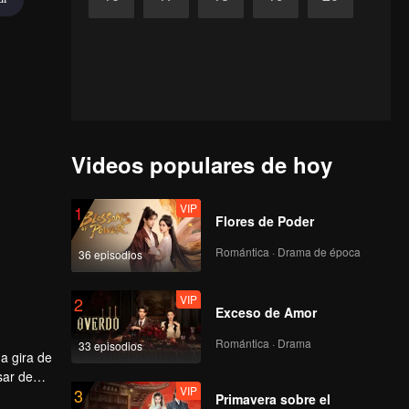
Videos populares de hoy
VIP
1
Flores de Poder
Romántica · Drama de época
36 episodios
VIP
2
Exceso de Amor
Romántica · Drama
33 episodios
na gira de
sar de
VIP
3
is
Primavera sobre el