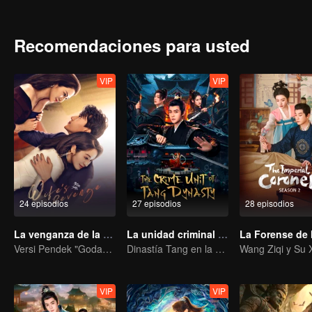
forense, para llevar justicia a los fallecidos y equidad a los vivos.
Recomendaciones para usted
VIP
VIP
24 episodios
27 episodios
28 episodios
La venganza de la esposa
La unidad criminal de la dinastía Tang
Versi Pendek "Godaan Pulang"
Dinastía Tang en la Niebla: ¡Descifra los Asesinatos en Serie!
VIP
VIP