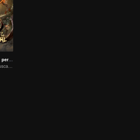
El secreto de la perla perdida
Xiao Shunyao busca un tesoro para romper la maldición de sangre