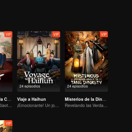
VIP
VIP
VIP
24 episodios
24 episodios
La Forense de la Corte T2
Viaje a Haihun
Misterios de la Dinastía Tang
Wang Ziqi y Su Xiaotong resuelven casos mientras se enamoran
¡Emocionante! Un joven viajero en el tiempo ayuda al emperador depuesto a cambiar su destino.
Revelando las Verdades Oscuras en la Edad Dorada de Chang'an
VIP