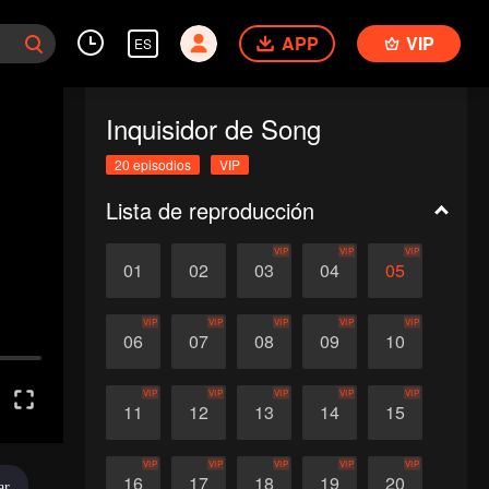
APP
VIP
ES
Inquisidor de Song
20 episodios
VIP
Lista de reproducción
VIP
VIP
VIP
01
02
03
04
05
VIP
VIP
VIP
VIP
VIP
06
07
08
09
10
VIP
VIP
VIP
VIP
VIP
11
12
13
14
15
VIP
VIP
VIP
VIP
VIP
16
17
18
19
20