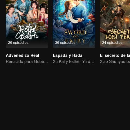
26 episodios
36 episodios
24 episodios
Advenedizo Real
Espada y Hada
Renacido para Gobernar: El Yerno Residente Definitivo
Xu Kai y Esther Yu descubren juntos la conspiración