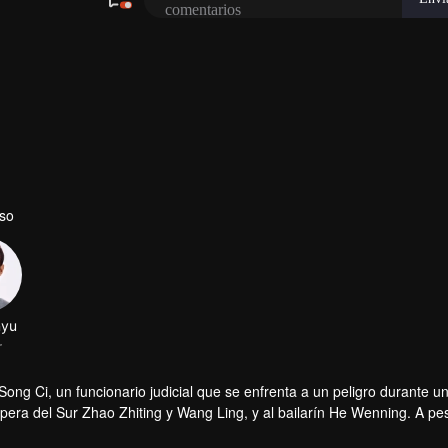
so
Song Ci, un funcionario judicial que se enfrenta a un peligro durante u
 Ópera del Sur Zhao Zhiting y Wang Ling, y al bailarín He Wenning. A pe
 de asesinato a través de la investigación, el interrogatorio y el anális