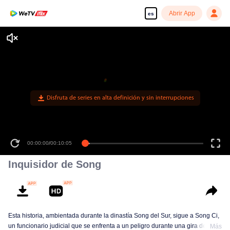
Abrir App
es
Disfruta de series en alta definición y sin interrupciones
00:00:00
/
00:10:05
Inquisidor de Song
Esta historia, ambientada durante la dinastía Song del Sur, sigue a Song Ci,
un funcionario judicial que se enfrenta a un peligro durante una gira de
Más