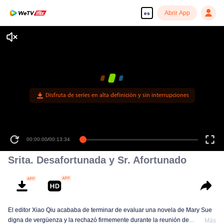
Abrir App
es
Disfruta de series en alta definición y sin interrupciones
00:00:00
/
00:13:34
Srita. Desafortunada y Sr. Afortunado
El editor Xiao Qiu acababa de terminar de evaluar una novela de Mary Sue
digna de vergüenza y la rechazó firmemente durante la reunión de
Más