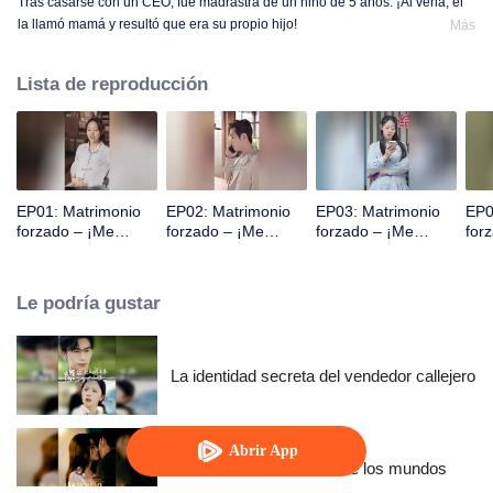
Tras casarse con un CEO, fue madrastra de un niño de 5 años. ¡Al verla, él
la llamó mamá y resultó que era su propio hijo!
Más
Lista de reproducción
EP01: Matrimonio
EP02: Matrimonio
EP03: Matrimonio
EP0
forzado – ¡Me
forzado – ¡Me
forzado – ¡Me
for
convertí en
convertí en
convertí en
con
madrastra!
madrastra!
madrastra!
mad
Le podría gustar
La identidad secreta del vendedor callejero
Abrir App
Resentimiento a través de los mundos