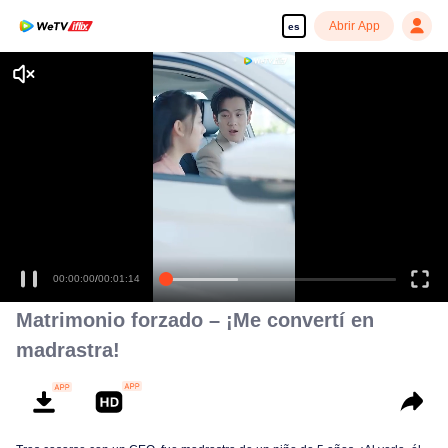
Abrir App
es
00:00:01
/
00:01:14
Matrimonio forzado – ¡Me convertí en
madrastra!