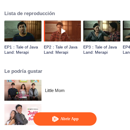
expedición para encontrar la verdad. No están preparados para lo que están
esperándolos.
Lista de reproducción
EP1：Tale of Java
EP2：Tale of Java
EP3：Tale of Java
EP4
Land: Merapi
Land: Merapi
Land: Merapi
Lan
Le podría gustar
Little Mom
Jodoh Atau Bukan
Abrir App