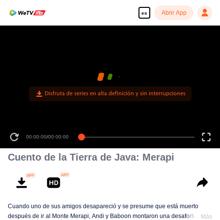
Abrir App
es
Disfruta de series en alta definición y sin interrupciones
00:00:00
/
00:00:00
Cuento de la Tierra de Java: Merapi
Cuando uno de sus amigos desapareció y se presume que está muerto
después de ir al Monte Merapi, Andi y Baboon montaron una desafortunada
Más