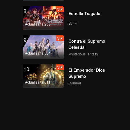
VIP
8
Estrella Tragada
Sci-Fi
Actualizar a 235
VIP
9
Contra el Supremo
Celestial
Actualizar a 534
MysteriousFantasy
VIP
10
El Emperador Dios
Supremo
Actualizar a 611
Combat