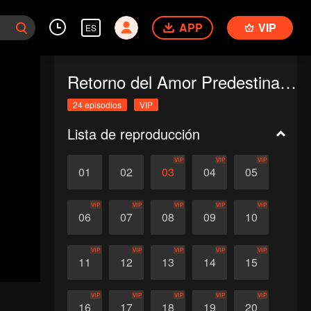
APP
VIP
ES
Retorno del Amor Predestinado
24 episodios
VIP
Lista de reproducción
VIP
VIP
VIP
01
02
03
04
05
VIP
VIP
VIP
VIP
VIP
06
07
08
09
10
VIP
VIP
VIP
VIP
VIP
11
12
13
14
15
VIP
VIP
VIP
VIP
VIP
16
17
18
19
20