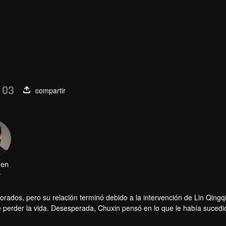
 03
compartir
Sen
r
ados, pero su relación terminó debido a la intervención de Lin Qingq
e perder la vida. Desesperada, Chuxin pensó en lo que le había sucedid
l borde del colapso. Decidió fingir que tenía amnesia selectiva y mante