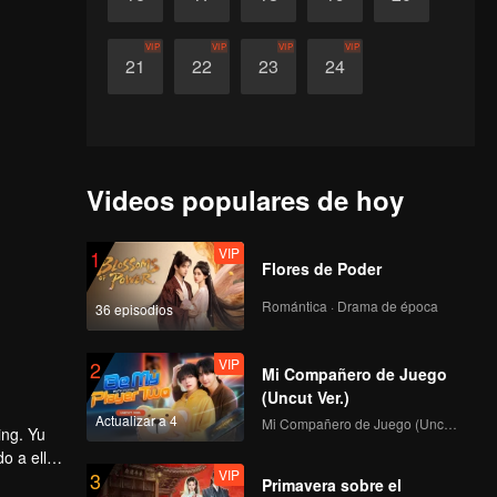
VIP
VIP
VIP
VIP
21
22
23
24
Videos populares de hoy
VIP
1
Flores de Poder
Romántica · Drama de época
36 episodios
VIP
2
Mi Compañero de Juego
(Uncut Ver.)
Actualizar a 4
Mi Compañero de Juego (Uncut Ver.)
ing. Yu
o a ella
VIP
3
ner su
Primavera sobre el