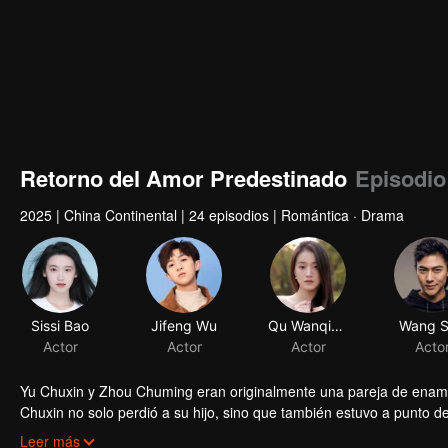
Retorno del Amor Predestinado
Episodio
2025
|
China Continental
|
24 episodios
|
Romántica · Drama
Sissi Bao
Jifeng Wu
Qu Wanqiong
Wang 
Actor
Actor
Actor
Acto
Yu Chuxin y Zhou Chuming eran originalmente una pareja de enamor
Chuxin no solo perdió a su hijo, sino que también estuvo a punto d
y a su familia, y luchó con fuerza contra sus nervios que estaban a
Leer más