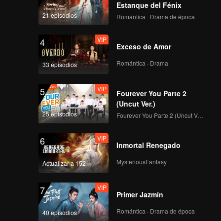
olectar
Estanque del Fénix
21 episodios
Romántica · Drama de época
VIP
4
Exceso de Amor
Romántica · Drama
33 episodios
VIP
5
Fourever You Parte 2
(Uncut Ver.)
25 episodios
Fourever You Parte 2 (Uncut Ver.)
VIP
6
Inmortal Renegado
MysteriousFantasy
Actualizar a 152
VIP
7
Primer Jazmín
Romántica · Drama de época
40 episodios