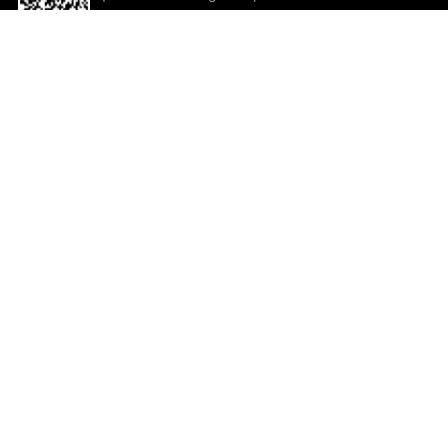
descargar la aplicación!
Ayuda y comentarios
So
Comentarios
Un
Co
Co
ted.