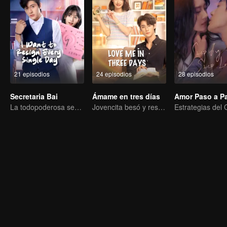
21 episodios
24 episodios
28 episodios
Secretaria Bai
Ámame en tres días
Amor Paso a P
La todopoderosa secretaria libra una batalla de ingenio con el poderoso presidente
Jovencita besó y rescató al siempre cambiante CEO