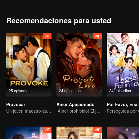
memoria al principio de su matrimonio con Zhou Chuming. De esta 
pruebas para que todos aquellos que le hicieron daño reciban el c
Recomendaciones para usted
VIP
VIP
25 episodios
24 episodios
24 episodios
Provocar
Amor Apasionado
Por Favor, Ena
Un joven maestro astuto se enamora de una cantante misteriosa
¡Amor prohibido! El joven apuesto tortura a su cuñada, el primer amor
VIP
VIP