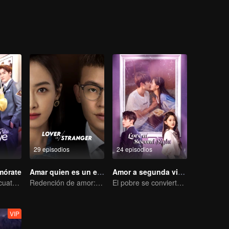
manera, regresa a la casa de Zhou y espera una oportunidad para rec
astigo que merecen.
29 episodios
24 episodios
mórate
Amar quien es un extraño
Amor a segunda vista
Perseguida por cuatro, debes elegir uno
Redención de amor: Victoria y Oho Ou
El pobre se convierte en el CEO dominante y persigue a su primer amor.
VIP