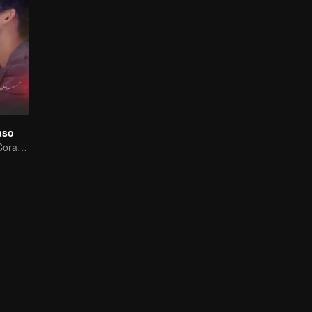
aso
Estrategias del Corazón