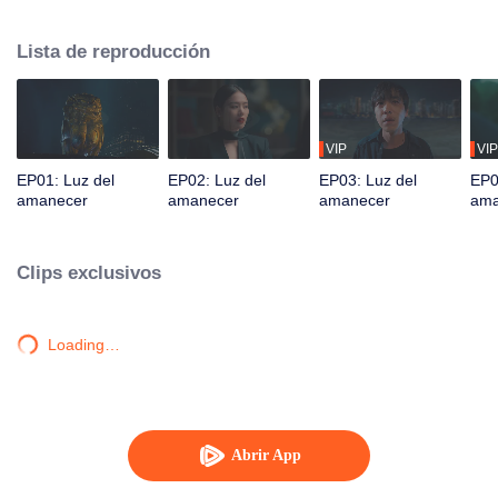
orígenes, unen fuerzas y colaboran con la policía para adentrarse en la
oscuridad oculta de la ciudad, desentrañando capa tras capa de misterio.
Lista de reproducción
VIP
VIP
EP01: Luz del
EP02: Luz del
EP03: Luz del
EP0
amanecer
amanecer
amanecer
ama
Clips exclusivos
Loading…
Abrir App