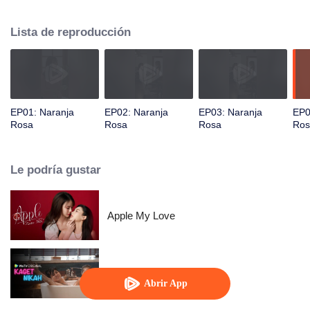
su hermosa supervisora, Tonrak... Un pasado que aún persiste y la amistad
entre ellas desencadenan una complicada historia de amor.
Lista de reproducción
EP01: Naranja
EP02: Naranja
EP03: Naranja
EP0
Rosa
Rosa
Rosa
Ros
Le podría gustar
Apple My Love
Married by Accident
Abrir App