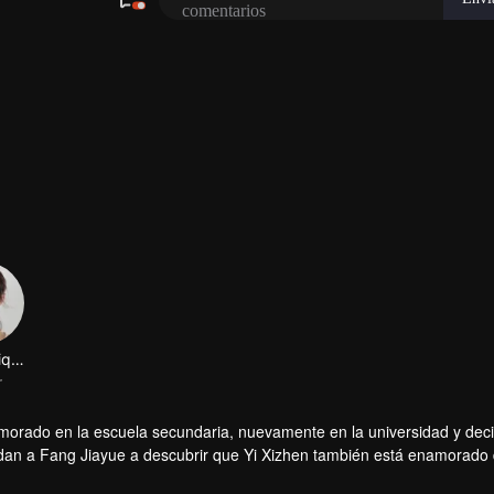
Yang Shiqian
r
amorado en la escuela secundaria, nuevamente en la universidad y dec
ayudan a Fang Jiayue a descubrir que Yi Xizhen también está enamorado 
.