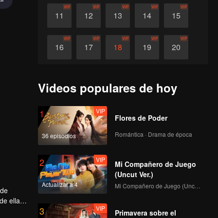
VIP
VIP
VIP
VIP
VIP
11
12
13
14
15
VIP
VIP
VIP
VIP
VIP
16
17
18
19
20
Videos populares de hoy
VIP
1
Flores de Poder
Romántica · Drama de época
36 episodios
VIP
2
Mi Compañero de Juego
(Uncut Ver.)
Actualizar a 4
Mi Compañero de Juego (Uncut Ver.)
ide
de ella.
VIP
3
Primavera sobre el