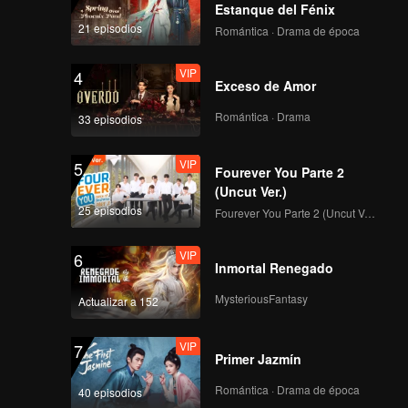
Estanque del Fénix
21 episodios
Romántica · Drama de época
VIP
4
Exceso de Amor
Romántica · Drama
33 episodios
VIP
5
Fourever You Parte 2
(Uncut Ver.)
25 episodios
Fourever You Parte 2 (Uncut Ver.)
VIP
6
Inmortal Renegado
MysteriousFantasy
Actualizar a 152
VIP
7
Primer Jazmín
Romántica · Drama de época
40 episodios