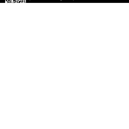
descargar la aplicación!
Ayuda y comentarios
So
Comentarios
Un
Co
Co
ted.