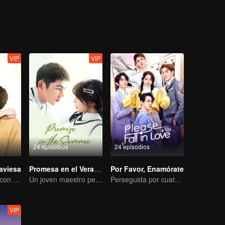
VIP
VIP
24 episodios
24 episodios
raviesa
Promesa en el Verano
Por Favor, Enamórate
En una relación con un ídolo
Un joven maestro peculiar se enamora de una chica enérgica
Perseguida por cuatro, debes elegir uno
VIP