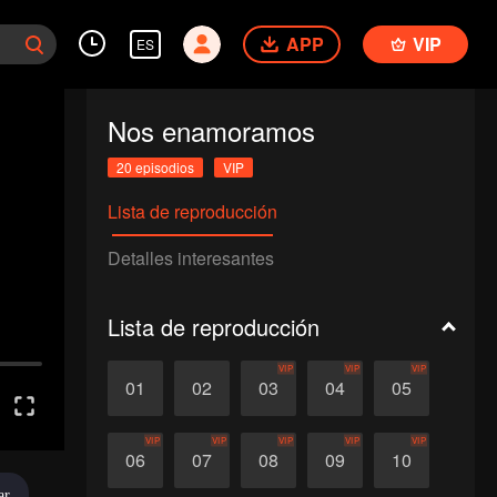
APP
VIP
ES
Nos enamoramos
20 episodios
VIP
Lista de reproducción
Detalles interesantes
Lista de reproducción
VIP
VIP
VIP
01
02
03
04
05
VIP
VIP
VIP
VIP
VIP
06
07
08
09
10