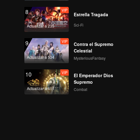
VIP
8
Estrella Tragada
Sci-Fi
Actualizar a 235
VIP
9
Contra el Supremo
Celestial
Actualizar a 534
MysteriousFantasy
VIP
10
El Emperador Dios
Supremo
Actualizar a 611
Combat