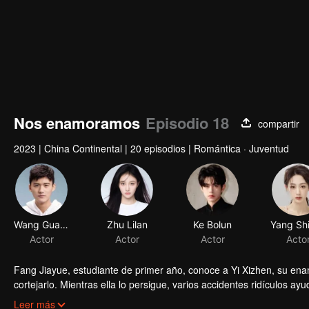
Nos enamoramos
Episodio 18
compartir
2023
|
China Continental
|
20 episodios
|
Romántica · Juventud
Wang Guangyuan
Zhu Lilan
Ke Bolun
Actor
Actor
Actor
Acto
Fang Jiayue, estudiante de primer año, conoce a Yi Xizhen, su en
cortejarlo. Mientras ella lo persigue, varios accidentes ridículos 
Aquí comienza una dulce y bidireccional historia de enamoramiento
Leer más