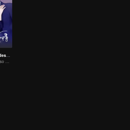
Amor empieza después del divorcio
Relación de abuso mutuo: difícil de romper.