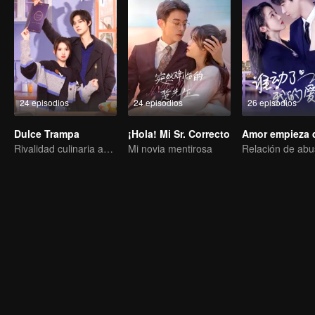
24 episodios
24 episodios
26 episodios
Dulce Trampa
¡Hola! Mi Sr. Correcto
Rivalidad culinaria agridulce
Mi novia mentirosa