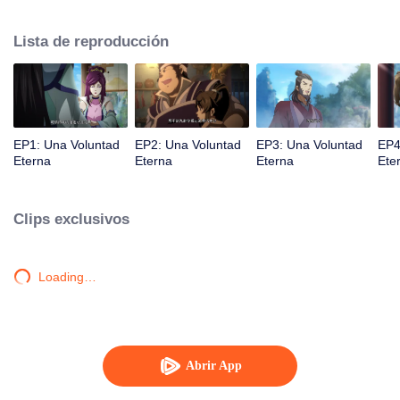
la iluminación lo golpea muchas veces hasta que conoce al Guía, el Maestro
Li Qinghou... Un anime chino bien hecho sobre el cultivo de la inmortalidad
Lista de reproducción
con numerosas tramas divertidas. Ven a verlo para llenar tu verano de
alegría.
EP1: Una Voluntad
EP2: Una Voluntad
EP3: Una Voluntad
EP4
Eterna
Eterna
Eterna
Ete
Clips exclusivos
Loading…
Abrir App