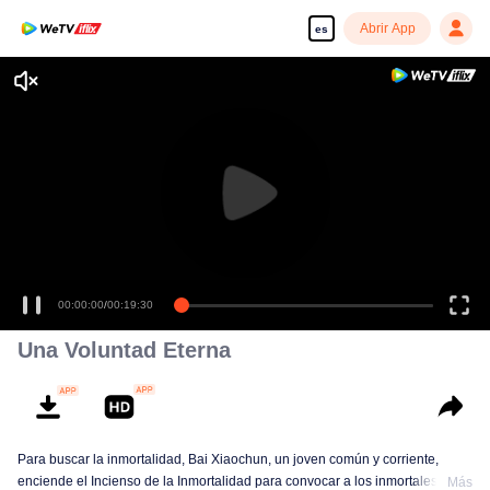
Abrir App
es
00:00:00
/
00:19:30
Una Voluntad Eterna
Para buscar la inmortalidad, Bai Xiaochun, un joven común y corriente,
enciende el Incienso de la Inmortalidad para convocar a los inmortales. Pero
Más