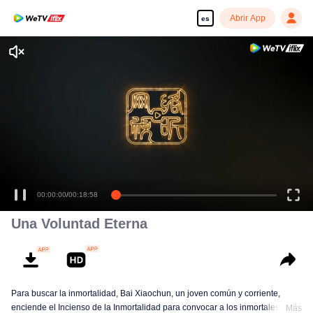
Abrir App
es
Una Voluntad Eterna
Para buscar la inmortalidad, Bai Xiaochun, un joven común y corriente,
enciende el Incienso de la Inmortalidad para convocar a los inmortales. Pero
Más