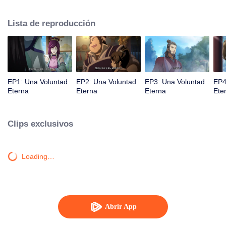
la iluminación lo golpea muchas veces hasta que conoce al Guía, el Maestro
Li Qinghou... Un anime chino bien hecho sobre el cultivo de la inmortalidad
Lista de reproducción
con numerosas tramas divertidas. Ven a verlo para llenar tu verano de
alegría.
EP1: Una Voluntad
EP2: Una Voluntad
EP3: Una Voluntad
EP4
Eterna
Eterna
Eterna
Ete
Clips exclusivos
Loading…
Abrir App