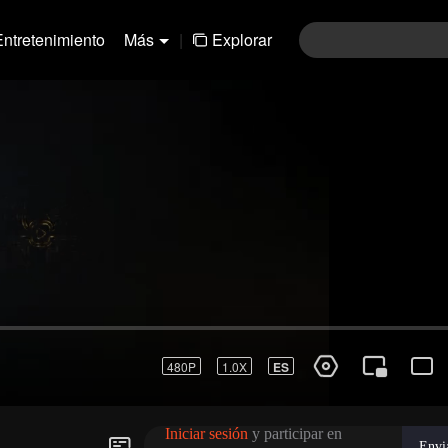
Entretenimiento
Más
|
Explorar
01-30
31-60