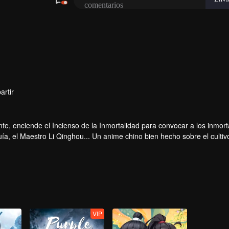
artir
te, enciende el Incienso de la Inmortalidad para convocar a los inmort
a, el Maestro Li Qinghou... Un anime chino bien hecho sobre el cultiv
ar tu verano de alegría.
VIP