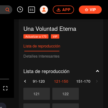
APP
VIP
ES
Una Voluntad Eterna
Actualizar a 170
VIP
Lista de reproducción
Detalles interesantes
Lista de reproducción
61-90
91-120
121-150
151-170
121
122