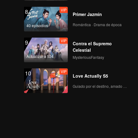
VIP
8
Primer Jazmín
Romántica · Drama de época
40 episodios
VIP
9
Contra el Supremo
Celestial
Actualizar a 534
MysteriousFantasy
VIP
10
Love Actually S5
Guiado por el destino, amado con el corazón.