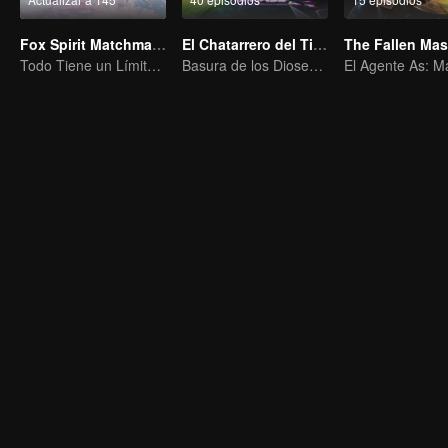
Fox Spirit Matchmaker
El Chatarrero del Tianting
The Fallen Mas
Todo Tiene un Límite, Excepto el Amor y el Odio
Basura de los Dioses, Aniquilando a los Enemigos del Cielo