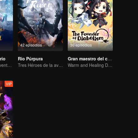
42 episodios
30 episodios
rio
Río Púrpura
Gran maestro del cultivo demoníaco Q
Extraordinaria aventura, una adolescente renacida de la adversidad.
Tres Héroes de la aventura de Zichuan en el Continente Xichuan
Warm and Healing Daily Life
VIP