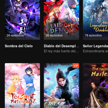
26 episodios
26 episodios
78 episodios
Sombra del Cielo
Diablo del Desempleo
Señor Legenda
El rey más fuerte del inframundo más competitivo
VIP
Actualizar a 145
40 episodios
15 episodios