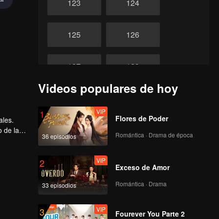
123
124
125
126
127
128
Videos populares de hoy
129
130
VIP
1
Flores de Poder
ales.
131
132
o de la
Romántica · Drama de época
36 episodios
133
VIP
134
2
Exceso de Amor
Romántica · Drama
33 episodios
135
136
VIP
3
Fourever You Parte 2