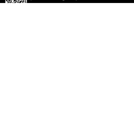
descargar la aplicación!
Ayuda y comentarios
So
Comentarios
Un
Co
Co
ted.