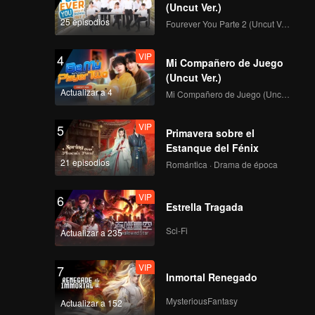
(Uncut Ver.)
137
138
25 episodios
Fourever You Parte 2 (Uncut Ver.)
139
140
VIP
4
Mi Compañero de Juego
(Uncut Ver.)
Actualizar a 4
Mi Compañero de Juego (Uncut Ver.)
141
142
VIP
5
Primavera sobre el
143
144
Estanque del Fénix
21 episodios
Romántica · Drama de época
145
146
VIP
6
Estrella Tragada
Sci-Fi
Actualizar a 235
147
148
VIP
7
Inmortal Renegado
149
150
MysteriousFantasy
Actualizar a 152