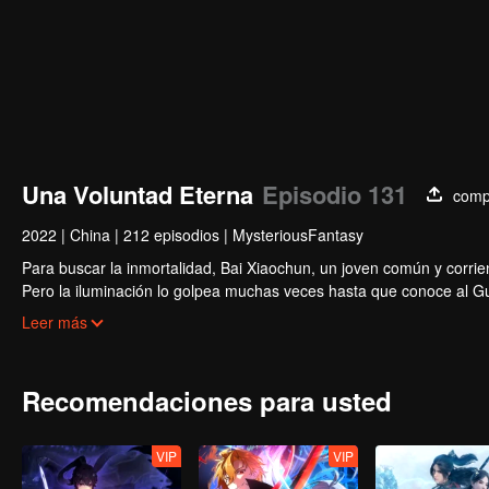
Una Voluntad Eterna
Episodio 131
comp
2022
|
China
|
212 episodios
|
MysteriousFantasy
Para buscar la inmortalidad, Bai Xiaochun, un joven común y corrien
Pero la iluminación lo golpea muchas veces hasta que conoce al Guí
inmortalidad con numerosas tramas divertidas. Ven a verlo para llen
Leer más
Recomendaciones para usted
VIP
VIP