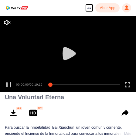
Abrir App
es
00:00:00
/
00:19:16
Una Voluntad Eterna
Para buscar la inmortalidad, Bai Xiaochun, un joven común y corriente,
enciende el Incienso de la Inmortalidad para convocar a los inmortales. Pero
Más