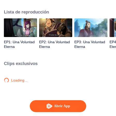
la iluminación lo golpea muchas veces hasta que conoce al Guía, el Maestro
Li Qinghou... Un anime chino bien hecho sobre el cultivo de la inmortalidad
Lista de reproducción
con numerosas tramas divertidas. Ven a verlo para llenar tu verano de
alegría.
EP1: Una Voluntad
EP2: Una Voluntad
EP3: Una Voluntad
EP4
Eterna
Eterna
Eterna
Ete
Clips exclusivos
Loading…
Abrir App