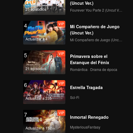
(Uncut Ver.)
25 episodios
Fourever You Parte 2 (Uncut Ver.)
VIP
4
Mi Compañero de Juego
(Uncut Ver.)
Actualizar a 4
Mi Compañero de Juego (Uncut Ver.)
VIP
5
Primavera sobre el
Estanque del Fénix
21 episodios
Romántica · Drama de época
VIP
6
Estrella Tragada
Sci-Fi
Actualizar a 235
VIP
7
Inmortal Renegado
MysteriousFantasy
Actualizar a 152