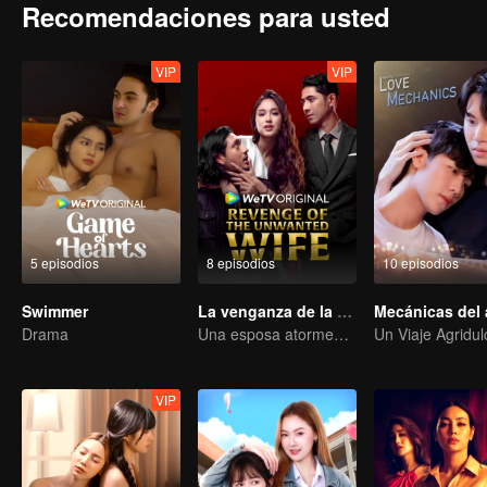
Recomendaciones para usted
VIP
VIP
5 episodios
8 episodios
10 episodios
Swimmer
La venganza de la esposa no deseada
Mecánicas del
Drama
Una esposa atormentada guarda silencio, pero su venganza nunca cesa.
VIP