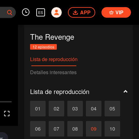
APP
VIP
ES
The Revenge
12 episodios
Lista de reproducción
Detalles interesantes
Lista de reproducción
01
02
03
04
05
06
07
08
09
10