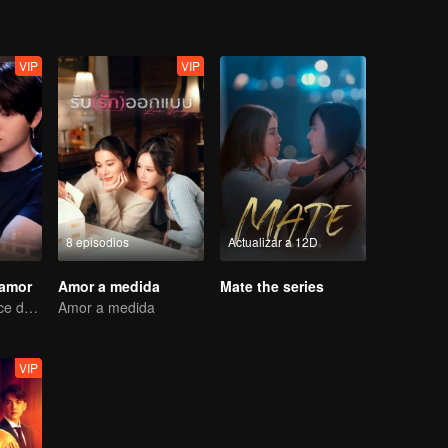
VIP
VIP
8 episodios
Actualizar a 12D
 amor
Amor a medida
Mate the series
Un Viaje Agridulce de Amor
Amor a medida
VIP