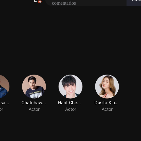
Pat Eaksangkul
Chatchawit Techarukpong
Harit Cheewagaroon
Dusita Kitisarakulchai
or
Actor
Actor
Actor