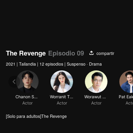
The Revenge
Episodio 09
compartir
2021
|
Tailandia
|
12 episodios
|
Suspenso · Drama
Chanon Santinatornkul
Worranit Thawornwong
Worawut Niyomsup
Actor
Actor
Actor
Act
[Solo para adultos]The Revenge