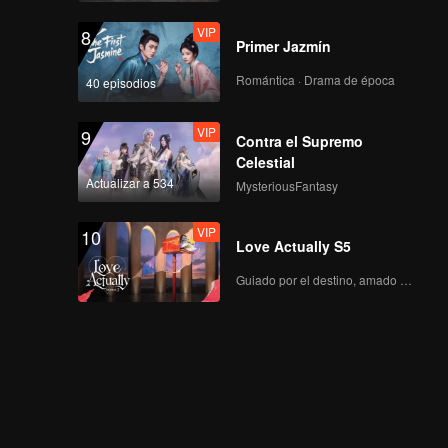
VIP
8
Primer Jazmín
Romántica · Drama de época
40 episodios
VIP
9
Contra el Supremo
Celestial
Actualizar a 534
MysteriousFantasy
VIP
10
Love Actually S5
Guiado por el destino, amado con el corazón.