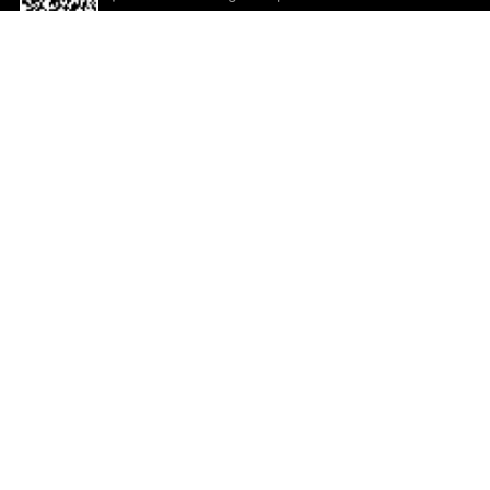
descargar la aplicación!
Ayuda y comentarios
So
Comentarios
Un
Co
Co
ted.