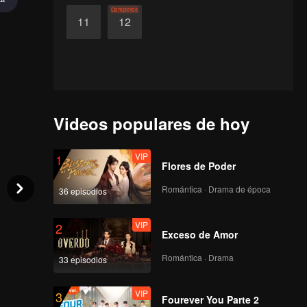
Completos
11
12
Videos populares de hoy
VIP
1
Flores de Poder
Romántica · Drama de época
36 episodios
VIP
2
Exceso de Amor
Romántica · Drama
33 episodios
VIP
3
Fourever You Parte 2