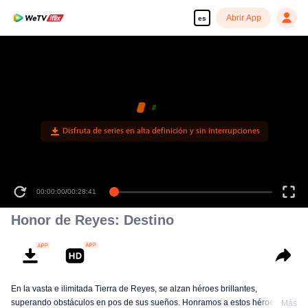
Abrir App
es
Disfruta de series en alta definición y sin interrupciones
00:00:00
/
00:28:41
Honor de Reyes: Destino
En la vasta e ilimitada Tierra de Reyes, se alzan héroes brillantes,
superando obstáculos en pos de sus sueños. Honramos a estos héroes y
Más