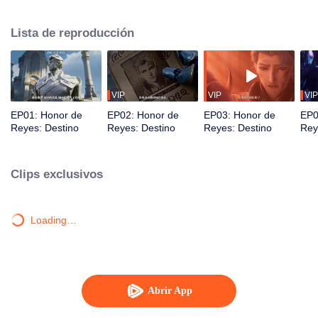
comenzamos un nuevo capítulo de amor y valentía.
Lista de reproducción
VIP
VIP
VIP
EP01: Honor de
EP02: Honor de
EP03: Honor de
EP0
Reyes: Destino
Reyes: Destino
Reyes: Destino
Rey
Clips exclusivos
Loading…
Abrir App