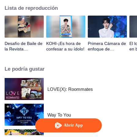
Lista de reproducción
Desafío de Baile de
KOHI-¡Es hora de
Primera Cámara de
El 
la Revista
confesar a su ídolo!
enfoque de
en 
CHUANG: King
CHUANG ASIA S2
GOU
Vamp
KOHI
PLE
SHO
Le podría gustar
WAN
esc
TH
LOVE(X): Roommates
Way To You
Abrir App