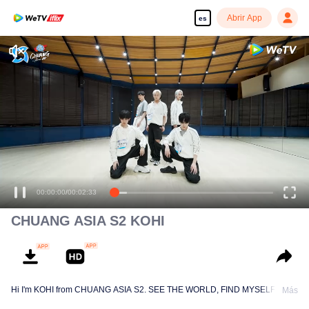
Abrir App
es
00:00:00
/
00:02:33
CHUANG ASIA S2 KOHI
Hi I'm KOHI from CHUANG ASIA S2. SEE THE WORLD, FIND MYSELF!
Más