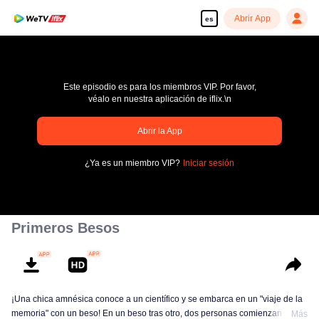
Abrir App
es
Este episodio es para los miembros VIP. Por favor,
véalo en nuestra aplicación de iflix.\n
Abrir la App
pay limit
¿Ya es un miembro VIP?
Iniciar sesión
Código de error: 70013083.-1-1f30ffa72dd3280026b8c72c355e2455
00:00:00
/
00:00:00
Primeros Besos
¡Una chica amnésica conoce a un científico y se embarca en un "viaje de la
memoria" con un beso! En un beso tras otro, dos personas comienzan a
Más