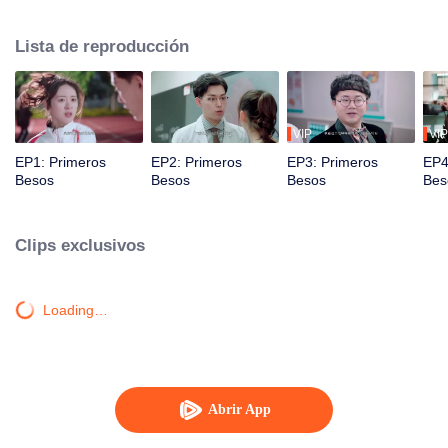
desarrollar sentimientos el uno por el otro.
Lista de reproducción
VIP
VIP
EP1: Primeros
EP2: Primeros
EP3: Primeros
EP4
Besos
Besos
Besos
Bes
Clips exclusivos
Loading…
Abrir App