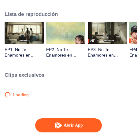
de ella, y la futura esposa de Xia He, que lo engañó, también regresan al
pasado, y los cuatro luchan por el amor y el odio en el destino.
Lista de reproducción
VIP
VIP
EP1: No Te
EP2: No Te
EP3: No Te
EP4
Enamores en
Enamores en
Enamores en
Ena
Verano
Verano
Verano
Ver
Clips exclusivos
Loading…
Abrir App