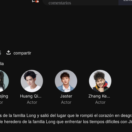
6
compartir
ia
ejing
Huang Qianshuo
Jaster
or
Actor
Actor
de la familia Long y salió del lugar que le rompió el corazón en desgr
e heredero de la familia Long que enfrentar los tiempos difíciles con J
pensaba. Después de regresar del desastre, Long Haiyi declaró oficial