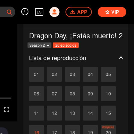
APP
VIP
ES
Dragon Day, ¡Estás muerto! 2
Season 2
20 episodios
Lista de reproducción
01
02
03
04
05
06
07
08
09
10
11
12
13
14
15
Completos
16
17
18
19
20