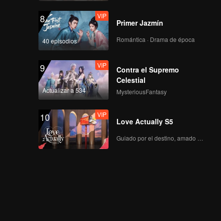
VIP
8
Primer Jazmín
Romántica · Drama de época
40 episodios
VIP
9
Contra el Supremo
Celestial
Actualizar a 534
MysteriousFantasy
VIP
10
Love Actually S5
Guiado por el destino, amado con el corazón.