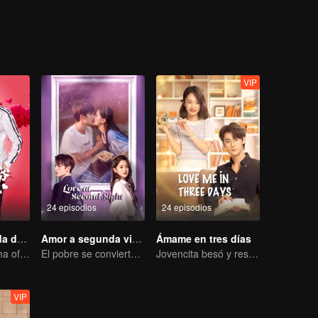
o de la familia. También apareció una fan, Luo Yangyang, una chica in
VIP
24 episodios
24 episodios
Enemiguita linda de Maestro Diablo
Amor a segunda vista
Ámame en tres días
Sweet love Drama of Overbearing Gen Z Boss
El pobre se convierte en el CEO dominante y persigue a su primer amor.
Jovencita besó y rescató al siempre cambiante CEO
VIP