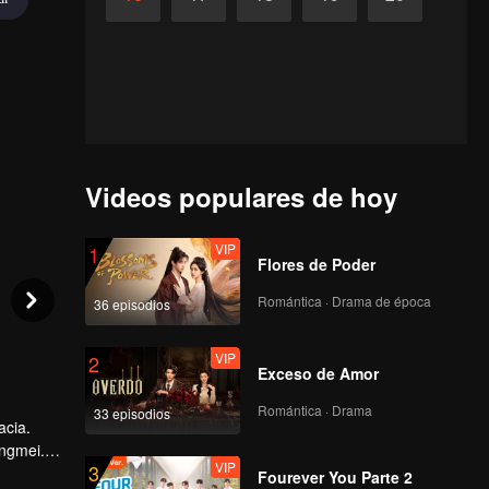
Videos populares de hoy
VIP
1
Flores de Poder
Romántica · Drama de época
36 episodios
VIP
2
Exceso de Amor
Romántica · Drama
33 episodios
acia.
ingmei.
VIP
3
mente la
Fourever You Parte 2