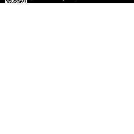
descargar la aplicación!
Ayuda y comentarios
So
Comentarios
Un
Co
Co
ted.