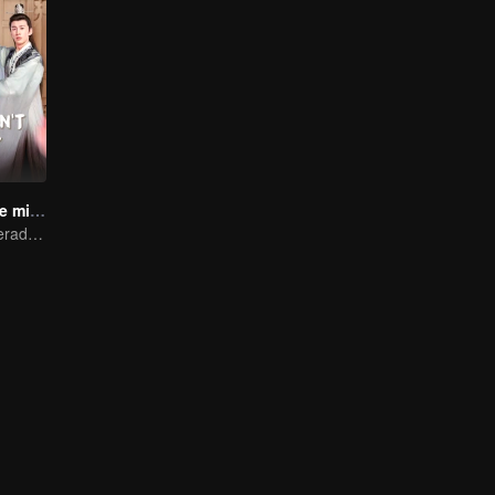
Por favor, no me mimes 4
El viaje del emperador de perseguir a su esposa en los tiempos modernos