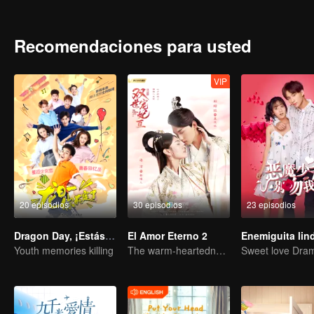
guerra a Long Riyi y comenzó a competir por el estatus de hereder
La vida de ellos no puede ser pacífica de nuevo.
Recomendaciones para usted
VIP
20 episodios
30 episodios
23 episodios
Dragon Day, ¡Estás muerto!
El Amor Eterno 2
Youth memories killing
The warm-heartedness Couple are so sweet