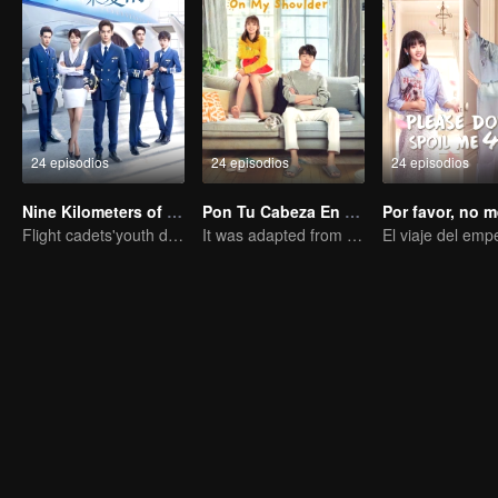
24 episodios
24 episodios
24 episodios
Nine Kilometers of Love
Pon Tu Cabeza En Mi Hombro
Flight cadets'youth dream-driven journey
It was adapted from the same series of novels as "A Love so Beautiful"