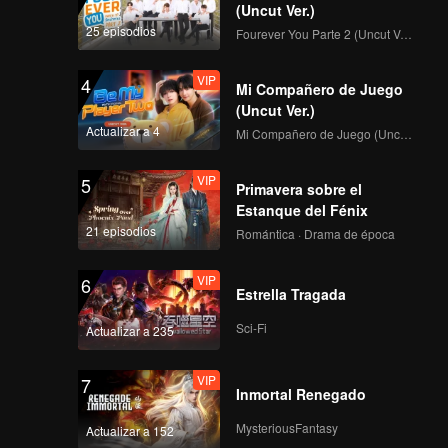
geniosa.
(Uncut Ver.)
25 episodios
Fourever You Parte 2 (Uncut Ver.)
VIP
4
Mi Compañero de Juego
(Uncut Ver.)
Actualizar a 4
Mi Compañero de Juego (Uncut Ver.)
VIP
5
Primavera sobre el
Estanque del Fénix
21 episodios
Romántica · Drama de época
VIP
6
Estrella Tragada
Sci-Fi
Actualizar a 235
VIP
7
Inmortal Renegado
MysteriousFantasy
Actualizar a 152