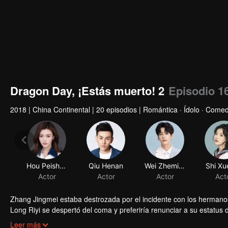
Dragon Day, ¡Estás muerto! 2
Episodio 1
2018
|
China Continental
|
20 episodios
|
Romántica · Ídolo · Comed
Hou Peishan
Qiu Henan
Wei Zheming
Shi Xu
Actor
Actor
Actor
Act
Zhang Jingmei estaba destrozada por el incidente con los hermanos 
Long Riyi se despertó del coma y preferiría renunciar a su estatus d
Pero la vida de una persona ordinaria no es tan simple como Long 
Leer más