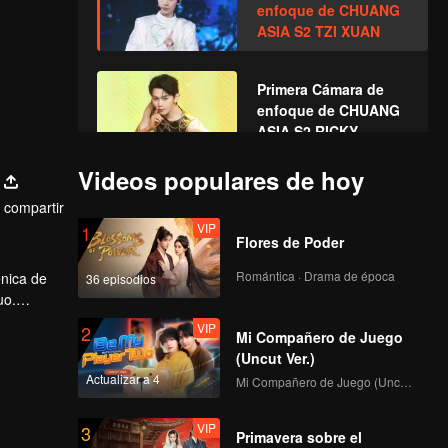
enfoque de CHUANG
ASIA S2 TZI XUAN
Primera Cámara de
enfoque de CHUANG
ASIA S2 RICKY
Videos populares de hoy
Primera Cámara de
compartir
enfoque de CHUANG
VIP
1
ASIA S2 RYAN
Flores de Poder
WINTER
Romántica · Drama de época
énica de
36 episodios
Primera Cámara de
uo.
enfoque de CHUANG
VIP
2
ASIA S2 EARTH
Mi Compañero de Juego
(Uncut Ver.)
Actualizar a 4
Mi Compañero de Juego (Uncut Ver.)
Primera Cámara de
enfoque de CHUANG
VIP
3
ASIA S2 SUNNY
Primavera sobre el