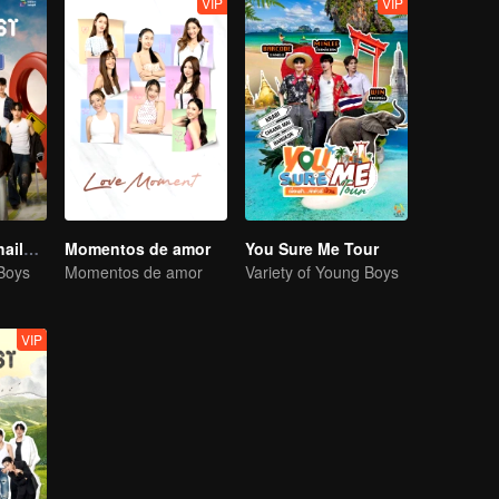
VIP
VIP
Boys Lost in Thailand·Behind the Scene
Momentos de amor
You Sure Me Tour
 Boys
Momentos de amor
Variety of Young Boys
VIP