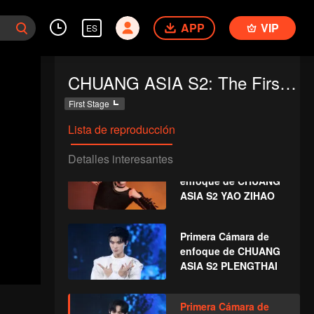
Primera Cámara de
APP
VIP
ES
enfoque de CHUANG
ASIA S2 XIAONIAN
CHUANG ASIA S2: The First Public Performance
Primera Cámara de
First Stage
enfoque de CHUANG
ASIA S2 KOHI
Lista de reproducción
Detalles interesantes
Primera Cámara de
enfoque de CHUANG
ASIA S2 YAO ZIHAO
Primera Cámara de
enfoque de CHUANG
ASIA S2 PLENGTHAI
Primera Cámara de