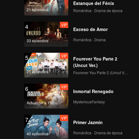
Estanque del Fénix
21 episodios
Romántica · Drama de época
Primera Cámara de
enfoque de CHUANG
VIP
4
ASIA S2 TATA
Exceso de Amor
Romántica · Drama
33 episodios
Primera Cámara de
enfoque de CHUANG
VIP
5
ASIA S2 XIONG
Fourever You Parte 2
(Uncut Ver.)
25 episodios
Fourever You Parte 2 (Uncut Ver.)
Primera Cámara de
enfoque de CHUANG
VIP
6
ASIA S2 DORN
Inmortal Renegado
MysteriousFantasy
Actualizar a 152
Primera Cámara de
enfoque de CHUANG
VIP
7
ASIA S2 LU JUNXI
Primer Jazmín
Romántica · Drama de época
40 episodios
Primera Cámara de