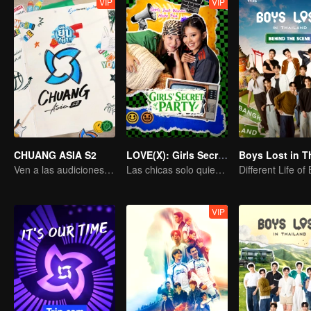
VIP
VIP
CHUANG ASIA S2
LOVE(X): Girls Secret Party
Ven a las audiciones asiáticas y elige a tu ídolo
Las chicas solo quieren divertirse
Different Life of
VIP