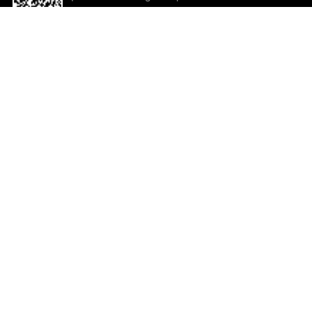
descargar la aplicación!
Ayuda y comentarios
So
Comentarios
Un
Co
Co
ted.