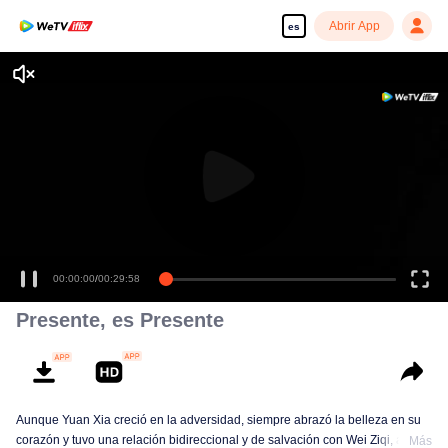
Abrir App
es
Disfruta de series en alta definición y sin interrupciones
00:00:00
/
00:29:58
Presente, es Presente
Aunque Yuan Xia creció en la adversidad, siempre abrazó la belleza en su
corazón y tuvo una relación bidireccional y de salvación con Wei Ziqi, a
Más