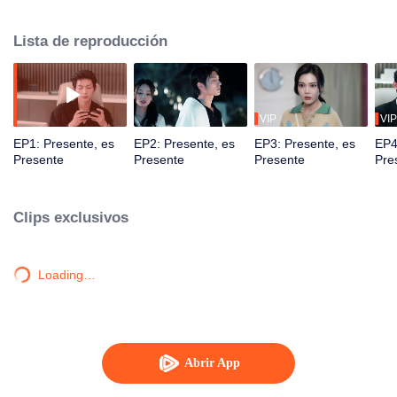
través del tiempo y el espacio. En innumerables universos paralelos, se
salvaron y se enamoraron.
Lista de reproducción
VIP
VIP
EP1: Presente, es
EP2: Presente, es
EP3: Presente, es
EP4
Presente
Presente
Presente
Pre
Clips exclusivos
Loading…
Abrir App